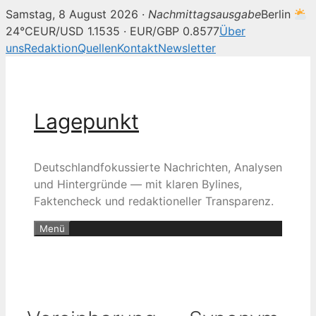
Samstag, 8 August 2026 ·
Nachmittagsausgabe
Berlin
24°C
EUR/USD 1.1535 · EUR/GBP 0.8577
Über
uns
Redaktion
Quellen
Kontakt
Newsletter
Zum
Inhalt
springen
Lagepunkt
Deutschlandfokussierte Nachrichten, Analysen
und Hintergründe — mit klaren Bylines,
Faktencheck und redaktioneller Transparenz.
Menü