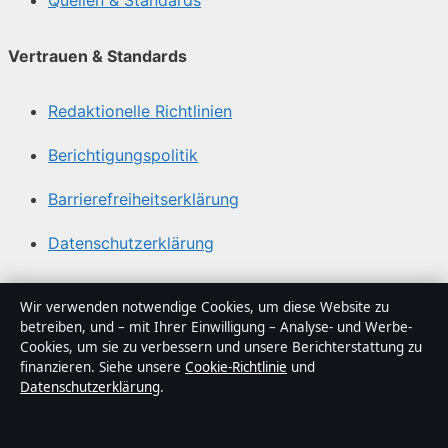
Quellen & Standards
Vertrauen & Standards
Redaktionelle Richtlinien
Berichtigungspolitik
Barrierefreiheitserklärung
Datenschutzerklärung
Über Lagepunkt in Kürze
Wir verwenden notwendige Cookies, um diese Website zu
betreiben, und – mit Ihrer Einwilligung – Analyse- und Werbe-
Lagepunkt ist ein unabhängiger digitaler
Cookies, um sie zu verbessern und unsere Berichterstattung zu
Nachrichtenanbieter mit Fokus auf Politik, Wirtschaft,
finanzieren. Siehe unsere
Cookie-Richtlinie
und
Datenschutzerklärung
.
Technik und Gesellschaft in Deutschland. Jeder Artikel
trägt eine Byline, wird von einem Redakteur geprüft und
vor der Veröffentlichung faktengecheckt.