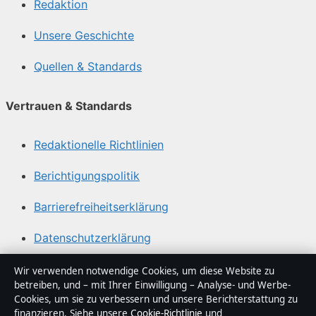
Redaktion
Unsere Geschichte
Quellen & Standards
Vertrauen & Standards
Redaktionelle Richtlinien
Berichtigungspolitik
Barrierefreiheitserklärung
Datenschutzerklärung
Wir verwenden notwendige Cookies, um diese Website zu
Über Lagepunkt in Kürze
betreiben, und – mit Ihrer Einwilligung – Analyse- und Werbe-
Cookies, um sie zu verbessern und unsere Berichterstattung zu
Lagepunkt ist ein unabhängiger digitaler
finanzieren. Siehe unsere
Cookie-Richtlinie
und