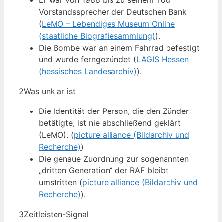
Er war von 1988 bis zu seinem Tod
Vorstandssprecher der Deutschen Bank
(
LeMO – Lebendiges Museum Online
(staatliche Biografiesammlung)
).
Die Bombe war an einem Fahrrad befestigt
und wurde ferngezündet (
LAGIS Hessen
(hessisches Landesarchiv)
).
2
Was unklar ist
Die Identität der Person, die den Zünder
betätigte, ist nie abschließend geklärt
(LeMO). (
picture alliance (Bildarchiv und
Recherche)
)
Die genaue Zuordnung zur sogenannten
„dritten Generation“ der RAF bleibt
umstritten (
picture alliance (Bildarchiv und
Recherche)
).
3
Zeitleisten-Signal