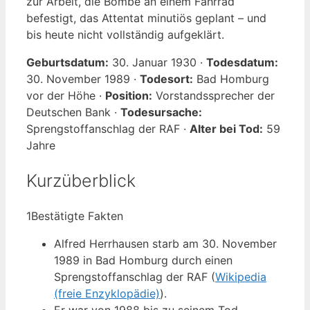
zur Arbeit, die Bombe an einem Fahrrad
befestigt, das Attentat minutiös geplant – und
bis heute nicht vollständig aufgeklärt.
Geburtsdatum:
30. Januar 1930 ·
Todesdatum:
30. November 1989 ·
Todesort:
Bad Homburg
vor der Höhe ·
Position:
Vorstandssprecher der
Deutschen Bank ·
Todesursache:
Sprengstoffanschlag der RAF ·
Alter bei Tod:
59
Jahre
Kurzüberblick
1
Bestätigte Fakten
Alfred Herrhausen starb am 30. November
1989 in Bad Homburg durch einen
Sprengstoffanschlag der RAF (
Wikipedia
(freie Enzyklopädie)
).