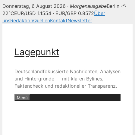
Donnerstag, 6 August 2026 ·
Morgenausgabe
Berlin ⛅
22°C
EUR/USD 1.1554 · EUR/GBP 0.8572
Über
uns
Redaktion
Quellen
Kontakt
Newsletter
Zum
Inhalt
springen
Lagepunkt
Deutschlandfokussierte Nachrichten, Analysen
und Hintergründe — mit klaren Bylines,
Faktencheck und redaktioneller Transparenz.
Menü