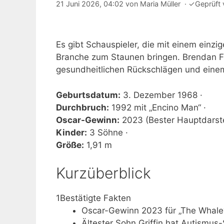
21 Juni 2026, 04:02
von
Maria Müller
·
✓
Geprüft
Es gibt Schauspieler, die mit einem einz
Branche zum Staunen bringen. Brendan Fra
gesundheitlichen Rückschlägen und einem
Geburtsdatum:
3. Dezember 1968 ·
Durchbruch:
1992 mit „Encino Man“ ·
Oscar-Gewinn:
2023 (Bester Hauptdarstel
Kinder:
3 Söhne ·
Größe:
1,91 m
Kurzüberblick
1
Bestätigte Fakten
Oscar-Gewinn 2023 für „The Whale“
Ältester Sohn Griffin hat Autismus