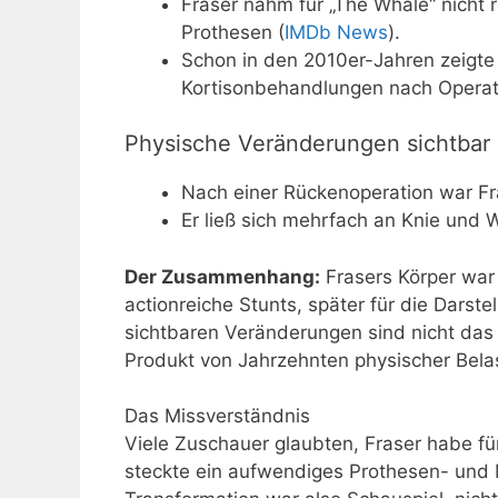
Fraser nahm für „The Whale“ nicht 
Prothesen (
IMDb News
).
Schon in den 2010er-Jahren zeigte 
Kortisonbehandlungen nach Operat
Physische Veränderungen sichtbar 
Nach einer Rückenoperation war Fr
Er ließ sich mehrfach an Knie und W
Der Zusammenhang:
Frasers Körper war 
actionreiche Stunts, später für die Dars
sichtbaren Veränderungen sind nicht das
Produkt von Jahrzehnten physischer Bela
Das Missverständnis
Viele Zuschauer glaubten, Fraser habe f
steckte ein aufwendiges Prothesen- und 