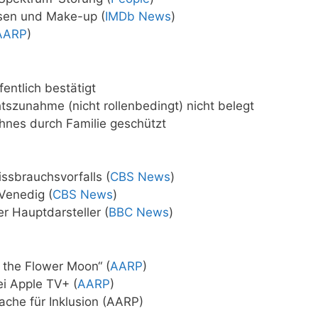
esen und Make-up (
IMDb News
)
AARP
)
fentlich bestätigt
szunahme (nicht rollenbedingt) nicht belegt
hnes durch Familie geschützt
ssbrauchsvorfalls (
CBS News
)
Venedig (
CBS News
)
r Hauptdarsteller (
BBC News
)
f the Flower Moon“ (
AARP
)
ei Apple TV+ (
AARP
)
ache für Inklusion (AARP)