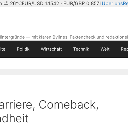
in ⛅ 26°C
EUR/USD 1.1542 · EUR/GBP 0.8571
Über uns
Re
intergründe — mit klaren Bylines, Faktencheck und redaktionel
ite
Politik
Wirtschaft
Technik
Welt
Rep
arriere, Comeback,
ndheit