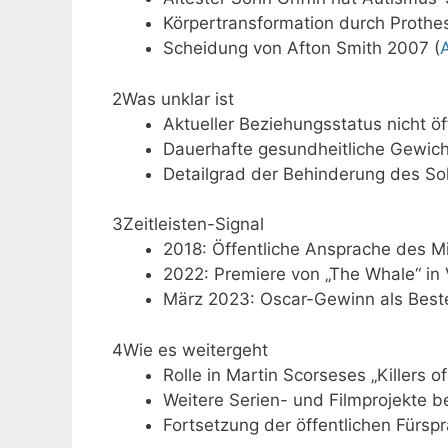
Körpertransformation durch Proth
Scheidung von Afton Smith 2007 (
2
Was unklar ist
Aktueller Beziehungsstatus nicht öf
Dauerhafte gesundheitliche Gewicht
Detailgrad der Behinderung des So
3
Zeitleisten-Signal
2018: Öffentliche Ansprache des Mi
2022: Premiere von „The Whale“ in 
März 2023: Oscar-Gewinn als Beste
4
Wie es weitergeht
Rolle in Martin Scorseses „Killers o
Weitere Serien- und Filmprojekte b
Fortsetzung der öffentlichen Fürspr