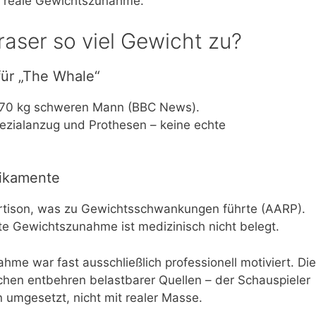
ht reale Gewichtszunahme.
ser so viel Gewicht zu?
ür „The Whale“
n 270 kg schweren Mann (BBC News).
Spezialanzug und Prothesen – keine echte
dikamente
ortison, was zu Gewichtsschwankungen führte (AARP).
gte Gewichtszunahme ist medizinisch nicht belegt.
me war fast ausschließlich professionell motiviert. Die
chen entbehren belastbarer Quellen – der Schauspieler
n umgesetzt, nicht mit realer Masse.