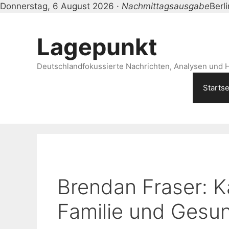
Donnerstag, 6 August 2026 ·
Nachmittagsausgabe
Berl
Zum
Inhalt
Lagepunkt
springen
Deutschlandfokussierte Nachrichten, Analysen und H
Startse
Brendan Fraser: K
Familie und Gesu