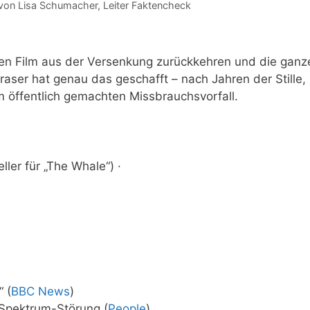
 von
Lisa Schumacher
, Leiter Faktencheck
igen Film aus der Versenkung zurückkehren und die ganz
ser hat genau das geschafft – nach Jahren der Stille,
 öffentlich gemachten Missbrauchsvorfall.
ler für „The Whale“) ·
 (
BBC News
)
-Spektrum-Störung (
People
)