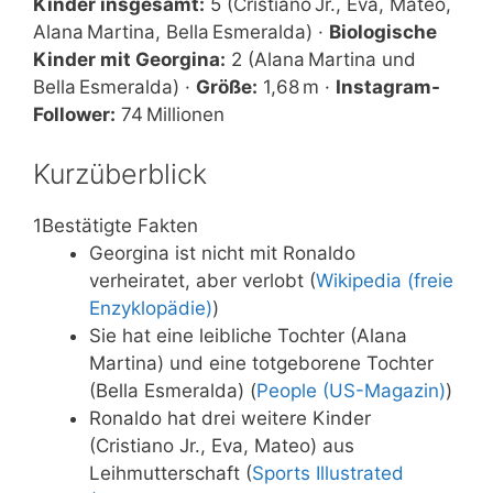
Kinder insgesamt:
5 (Cristiano Jr., Eva, Mateo,
Alana Martina, Bella Esmeralda) ·
Biologische
Kinder mit Georgina:
2 (Alana Martina und
Bella Esmeralda) ·
Größe:
1,68 m ·
Instagram-
Follower:
74 Millionen
Kurzüberblick
1
Bestätigte Fakten
Georgina ist nicht mit Ronaldo
verheiratet, aber verlobt (
Wikipedia (freie
Enzyklopädie)
)
Sie hat eine leibliche Tochter (Alana
Martina) und eine totgeborene Tochter
(Bella Esmeralda) (
People (US-Magazin)
)
Ronaldo hat drei weitere Kinder
(Cristiano Jr., Eva, Mateo) aus
Leihmutterschaft (
Sports Illustrated