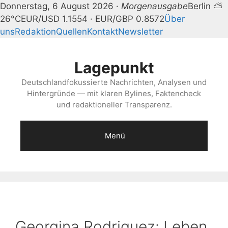
Donnerstag, 6 August 2026 ·
Morgenausgabe
Berlin ⛅
26°C
EUR/USD 1.1554 · EUR/GBP 0.8572
Über
uns
Redaktion
Quellen
Kontakt
Newsletter
Zum
Inhalt
Lagepunkt
springen
Deutschlandfokussierte Nachrichten, Analysen und
Hintergründe — mit klaren Bylines, Faktencheck
und redaktioneller Transparenz.
Menü
Georgina Rodriguez: Leben,