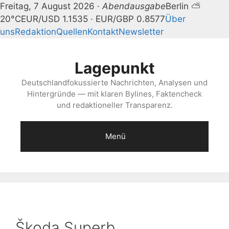
Freitag, 7 August 2026 ·
Abendausgabe
Berlin ⛅
20°C
EUR/USD 1.1535 · EUR/GBP 0.8577
Über
uns
Redaktion
Quellen
Kontakt
Newsletter
Zum
Inhalt
Lagepunkt
springen
Deutschlandfokussierte Nachrichten, Analysen und
Hintergründe — mit klaren Bylines, Faktencheck
und redaktioneller Transparenz.
Menü
Škoda Superb