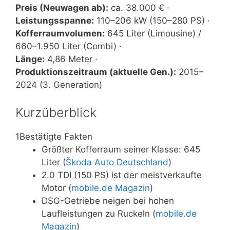
Preis (Neuwagen ab):
ca. 38.000 € ·
Leistungsspanne:
110–206 kW (150–280 PS) ·
Kofferraumvolumen:
645 Liter (Limousine) /
660–1.950 Liter (Combi) ·
Länge:
4,86 Meter ·
Produktionszeitraum (aktuelle Gen.):
2015–
2024 (3. Generation)
Kurzüberblick
1
Bestätigte Fakten
Größter Kofferraum seiner Klasse: 645
Liter (
Škoda Auto Deutschland
)
2.0 TDI (150 PS) ist der meistverkaufte
Motor (
mobile.de Magazin
)
DSG-Getriebe neigen bei hohen
Laufleistungen zu Ruckeln (
mobile.de
Magazin
)