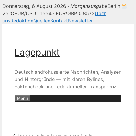
Donnerstag, 6 August 2026 ·
Morgenausgabe
Berlin
25°C
EUR/USD 1.1554 · EUR/GBP 0.8572
Über
uns
Redaktion
Quellen
Kontakt
Newsletter
Zum
Inhalt
springen
Lagepunkt
Deutschlandfokussierte Nachrichten, Analysen
und Hintergründe — mit klaren Bylines,
Faktencheck und redaktioneller Transparenz.
Menü