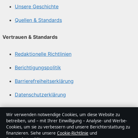
Unsere Geschichte
Quellen & Standards
Vertrauen & Standards
Redaktionelle Richtlinien
Berichtigungspolitik
Barrierefreiheitserklärung
Datenschutzerklärung
Über Lagepunkt in Kürze
Wir verwenden notwendige Cookies, um diese Website zu
betreiben, und – mit Ihrer Einwilligung – Analyse- und Werbe-
Lagepunkt ist ein unabhängiger digitaler
Cookies, um sie zu verbessern und unsere Berichterstattung zu
Nachrichtenanbieter mit Fokus auf Politik, Wirtschaft,
finanzieren. Siehe unsere
Cookie-Richtlinie
und