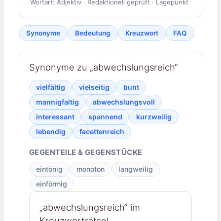
Wortart: Adjektiv · Redaktionell geprüft · Lagepunkt
Synonyme
Bedeutung
Kreuzwort
FAQ
Synonyme zu „abwechslungsreich“
vielfältig
vielseitig
bunt
mannigfaltig
abwechslungsvoll
interessant
spannend
kurzweilig
lebendig
facettenreich
GEGENTEILE & GEGENSTÜCKE
eintönig
monoton
langweilig
einförmig
„abwechslungsreich“ im
Kreuzworträtsel