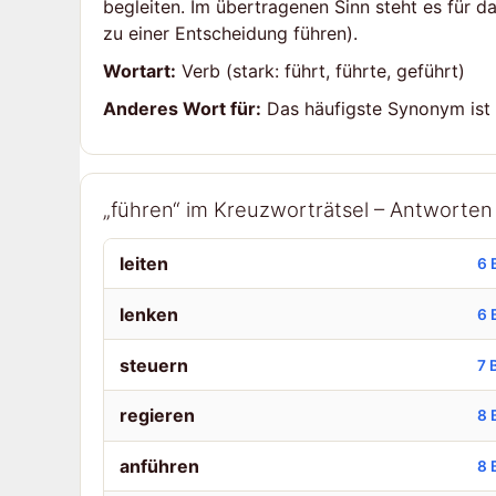
begleiten. Im übertragenen Sinn steht es für d
zu einer Entscheidung führen).
Wortart:
Verb (stark: führt, führte, geführt)
Anderes Wort für:
Das häufigste Synonym ist „l
„führen“ im Kreuzworträtsel – Antworte
leiten
6 
lenken
6 
steuern
7 
regieren
8 
anführen
8 