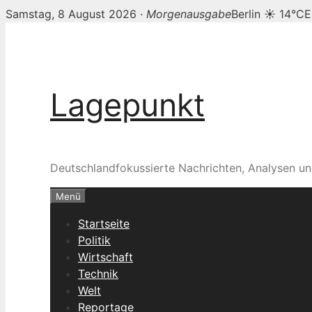
Samstag, 8 August 2026 ·
Morgenausgabe
Berlin ☀ 14°C
E
Zum
Inhalt
springen
Lagepunkt
Deutschlandfokussierte Nachrichten, Analysen un
Menü
Startseite
Politik
Wirtschaft
Technik
Welt
Reportage