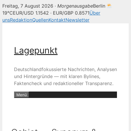
Freitag, 7 August 2026 ·
Morgenausgabe
Berlin
19°C
EUR/USD 1.1542 · EUR/GBP 0.8571
Über
uns
Redaktion
Quellen
Kontakt
Newsletter
Zum
Inhalt
springen
Lagepunkt
Deutschlandfokussierte Nachrichten, Analysen
und Hintergründe — mit klaren Bylines,
Faktencheck und redaktioneller Transparenz.
Menü