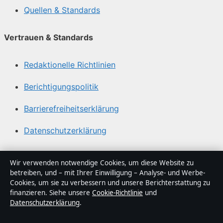
Quellen & Standards
Vertrauen & Standards
Redaktionelle Richtlinien
Berichtigungspolitik
Barrierefreiheitserklärung
Datenschutzerklärung
Über Lagepunkt in Kürze
Wir verwenden notwendige Cookies, um diese Website zu
betreiben, und – mit Ihrer Einwilligung – Analyse- und Werbe-
Lagepunkt ist ein unabhängiger digitaler
Cookies, um sie zu verbessern und unsere Berichterstattung zu
Nachrichtenanbieter mit Fokus auf Politik, Wirtschaft,
finanzieren. Siehe unsere
Cookie-Richtlinie
und
Datenschutzerklärung
.
Technik und Gesellschaft in Deutschland. Jeder Artikel
trägt eine Byline, wird von einem Redakteur geprüft und