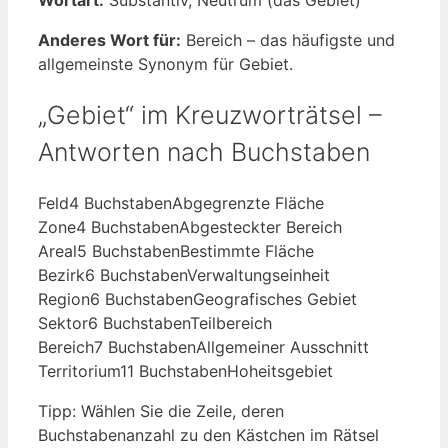
Anderes Wort für:
Bereich – das häufigste und
allgemeinste Synonym für Gebiet.
„Gebiet“ im Kreuzworträtsel –
Antworten nach Buchstaben
Feld
4 Buchstaben
Abgegrenzte Fläche
Zone
4 Buchstaben
Abgesteckter Bereich
Areal
5 Buchstaben
Bestimmte Fläche
Bezirk
6 Buchstaben
Verwaltungseinheit
Region
6 Buchstaben
Geografisches Gebiet
Sektor
6 Buchstaben
Teilbereich
Bereich
7 Buchstaben
Allgemeiner Ausschnitt
Territorium
11 Buchstaben
Hoheitsgebiet
Tipp: Wählen Sie die Zeile, deren
Buchstabenanzahl zu den Kästchen im Rätsel