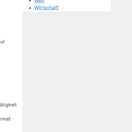
Welt
Wirtschaft
aut
ätigkeit
ormat