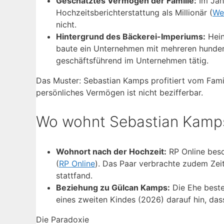
Geschätztes Vermögen der Familie:
Im Jah
Hochzeitsberichterstattung als Millionär (
We
nicht.
Hintergrund des Bäckerei-Imperiums:
Hein
baute ein Unternehmen mit mehreren hundert 
geschäftsführend im Unternehmen tätig.
Das Muster: Sebastian Kamps profitiert vom Famil
persönliches Vermögen ist nicht bezifferbar.
Wo wohnt Sebastian Kamp
Wohnort nach der Hochzeit:
RP Online besch
(
RP Online
). Das Paar verbrachte zudem Zeit
stattfand.
Beziehung zu Gülcan Kamps:
Die Ehe besteh
eines zweiten Kindes (2026) darauf hin, dass
Die Paradoxie