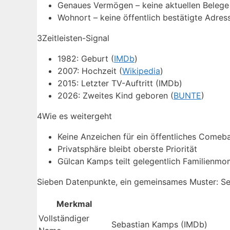
Genaues Vermögen – keine aktuellen Belege
Wohnort – keine öffentlich bestätigte Adres
3
Zeitleisten-Signal
1982: Geburt (
IMDb
)
2007: Hochzeit (
Wikipedia
)
2015: Letzter TV-Auftritt (IMDb)
2026: Zweites Kind geboren (
BUNTE
)
4
Wie es weitergeht
Keine Anzeichen für ein öffentliches Comeb
Privatsphäre bleibt oberste Priorität
Gülcan Kamps teilt gelegentlich Familienmo
Sieben Datenpunkte, ein gemeinsames Muster: Seba
Merkmal
Vollständiger
Sebastian Kamps (IMDb)