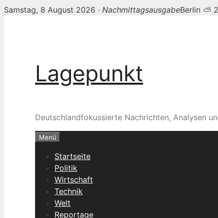
Samstag, 8 August 2026 ·
Nachmittagsausgabe
Berlin ⛅ 
Zum
Inhalt
springen
Lagepunkt
Deutschlandfokussierte Nachrichten, Analysen un
Menü
Startseite
Politik
Wirtschaft
Technik
Welt
Reportage