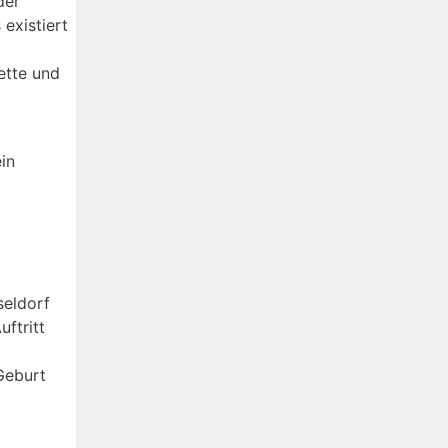
der
existiert
ette und
in
seldorf
ftritt
 Geburt