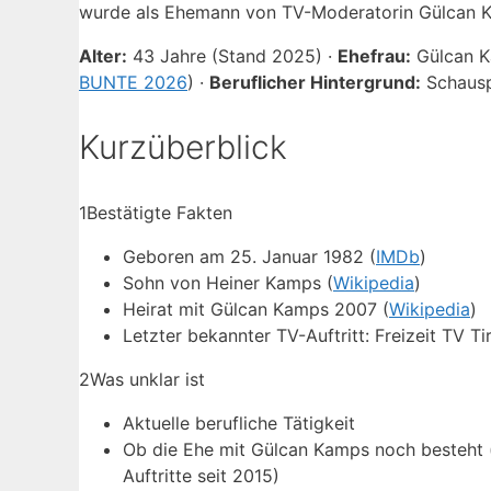
wurde als Ehemann von TV-Moderatorin Gülcan K
Alter:
43 Jahre (Stand 2025) ·
Ehefrau:
Gülcan Ka
BUNTE 2026
) ·
Beruflicher Hintergrund:
Schausp
Kurzüberblick
1
Bestätigte Fakten
Geboren am 25. Januar 1982 (
IMDb
)
Sohn von Heiner Kamps (
Wikipedia
)
Heirat mit Gülcan Kamps 2007 (
Wikipedia
)
Letzter bekannter TV-Auftritt: Freizeit TV Tir
2
Was unklar ist
Aktuelle berufliche Tätigkeit
Ob die Ehe mit Gülcan Kamps noch besteht
Auftritte seit 2015)