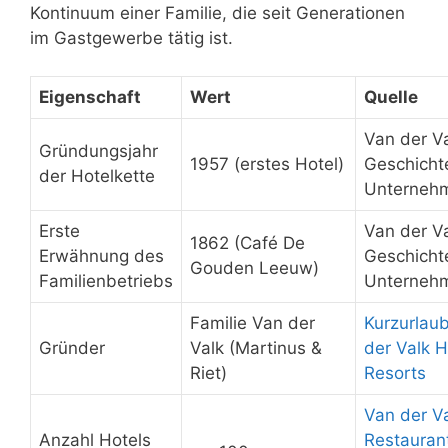
Kontinuum einer Familie, die seit Generationen
im Gastgewerbe tätig ist.
Eigenschaft
Wert
Quelle
Van der Va
Gründungsjahr
1957 (erstes Hotel)
Geschichte 
der Hotelkette
Unterneh
Erste
Van der Va
1862 (Café De
Erwähnung des
Geschichte 
Gouden Leeuw)
Familienbetriebs
Unterneh
Familie Van der
Kurzurlau
Gründer
Valk (Martinus &
der Valk H
Riet)
Resorts
Van der Va
Anzahl Hotels
Restauran