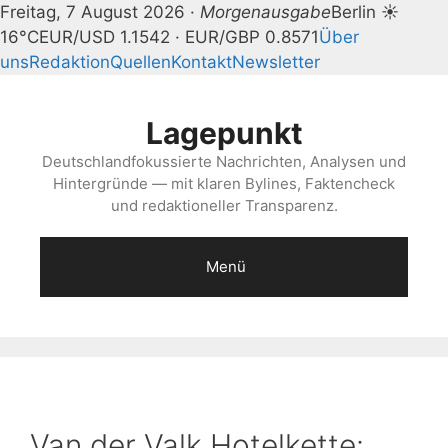
Freitag, 7 August 2026 ·
Morgenausgabe
Berlin ☀
16°C
EUR/USD 1.1542 · EUR/GBP 0.8571
Über
uns
Redaktion
Quellen
Kontakt
Newsletter
Zum
Inhalt
Lagepunkt
springen
Deutschlandfokussierte Nachrichten, Analysen und
Hintergründe — mit klaren Bylines, Faktencheck
und redaktioneller Transparenz.
Menü
Van der Valk Hotelkette: