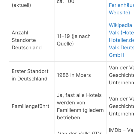
ca. 100
(aktuell)
Ferienhäuse
Website)
Wikipedia
Anzahl
Valk (Hote
11–19 (je nach
Standorte
Hotelier.d
Quelle)
Deutschland
Valk Deut
GmbH
Van der Va
Erster Standort
1986 in Moers
Geschichte 
in Deutschland
Unterneh
Ja, fast alle Hotels
Van der Va
werden von
Familiengeführt
Geschichte 
Familienmitgliedern
Unterneh
betrieben
IMDb – Va
„Van der Valk“ (ITV,