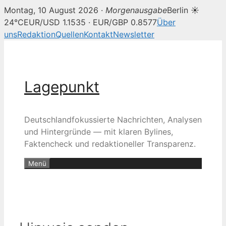
Montag, 10 August 2026 ·
Morgenausgabe
Berlin ☀
24°C
EUR/USD 1.1535 · EUR/GBP 0.8577
Über
uns
Redaktion
Quellen
Kontakt
Newsletter
Zum
Inhalt
springen
Lagepunkt
Deutschlandfokussierte Nachrichten, Analysen
und Hintergründe — mit klaren Bylines,
Faktencheck und redaktioneller Transparenz.
Menü