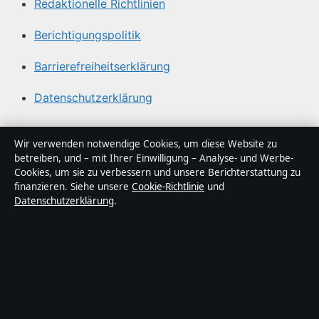
Redaktionelle Richtlinien
Berichtigungspolitik
Barrierefreiheitserklärung
Datenschutzerklärung
Über Lagepunkt in Kürze
Wir verwenden notwendige Cookies, um diese Website zu
betreiben, und – mit Ihrer Einwilligung – Analyse- und Werbe-
Lagepunkt ist ein unabhängiger digitaler
Cookies, um sie zu verbessern und unsere Berichterstattung zu
Nachrichtenanbieter mit Fokus auf Politik, Wirtschaft,
finanzieren. Siehe unsere
Cookie-Richtlinie
und
Datenschutzerklärung
.
Technik und Gesellschaft in Deutschland. Jeder Artikel
trägt eine Byline, wird von einem Redakteur geprüft und
vor der Veröffentlichung faktengecheckt.
Die Inhalte dienen ausschließlich der allgemeinen
Information. Allgemeine Anfragen:
info@lagepunkt.de
.