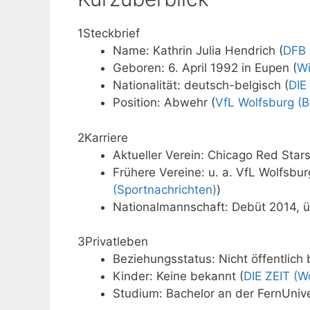
1
Steckbrief
Name: Kathrin Julia Hendrich (
DFB 
Geboren: 6. April 1992 in Eupen (
Wi
Nationalität: deutsch-belgisch (
DIE
Position: Abwehr (
VfL Wolfsburg (B
2
Karriere
Aktueller Verein: Chicago Red Star
Frühere Vereine: u. a. VfL Wolfsbu
(Sportnachrichten)
)
Nationalmannschaft: Debüt 2014, ü
3
Privatleben
Beziehungsstatus: Nicht öffentlich 
Kinder: Keine bekannt (
DIE ZEIT (W
Studium: Bachelor an der FernUniv