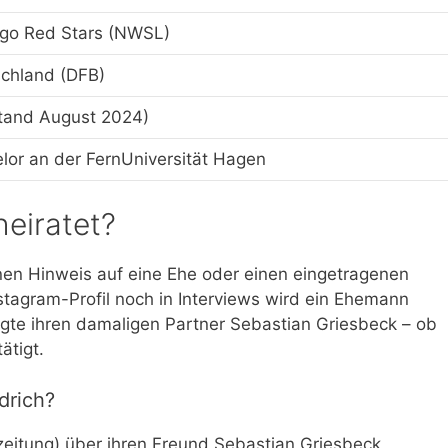
go Red Stars (NWSL)
chland (DFB)
tand August 2024)
lor an der FernUniversität Hagen
heiratet?
nen Hinweis auf eine Ehe oder einen eingetragenen
stagram-Profil noch in Interviews wird ein Ehemann
igte ihren damaligen Partner Sebastian Griesbeck – ob
ätigt.
drich?
zeitung) über ihren Freund Sebastian Griesbeck,