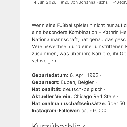
14 Juni 2026, 18:20
von
Johanna Fuchs
·
✓
Gepr
Wenn eine Fußballspielerin nicht nur auf 
eine besondere Kombination – Kathrin He
Nationalmannschaft, hat genau das gesc
Vereinswechseln und einer umstrittenen R
zusammen, was über ihre Karriere, ihr Geh
schweigen.
Geburtsdatum:
6. April 1992 ·
Geburtsort:
Eupen, Belgien ·
Nationalität:
deutsch-belgisch ·
Aktueller Verein:
Chicago Red Stars ·
Nationalmannschaftseinsätze:
über 50 
Instagram-Follower:
ca. 99.000
Kurzüberblick