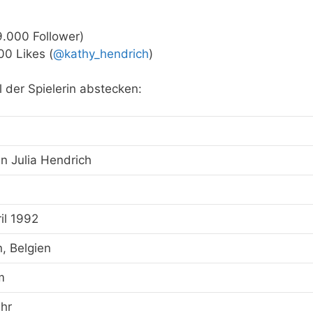
9.000 Follower)
00 Likes (
@kathy_hendrich
)
l der Spielerin abstecken:
in Julia Hendrich
ril 1992
, Belgien
m
hr