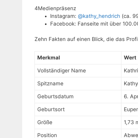
4
Medienpräsenz
Instagram:
@kathy_hendrich
(ca. 9
Facebook: Fanseite mit über 100.0
Zehn Fakten auf einen Blick, die das Profi
Merkmal
Wert
Vollständiger Name
Kathr
Spitzname
Kathy
Geburtsdatum
6. Ap
Geburtsort
Eupen
Größe
1,73 
Position
Abwe