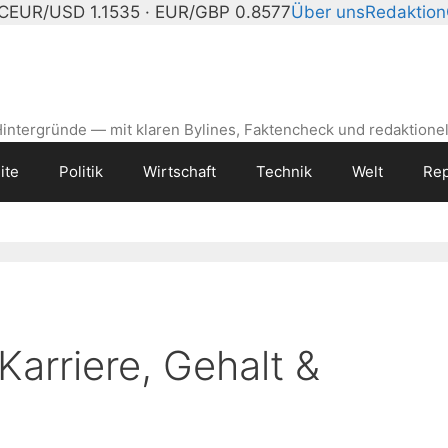
°C
EUR/USD 1.1535 · EUR/GBP 0.8577
Über uns
Redaktion
intergründe — mit klaren Bylines, Faktencheck und redaktionel
ite
Politik
Wirtschaft
Technik
Welt
Rep
Karriere, Gehalt &