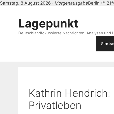
Samstag, 8 August 2026 ·
Morgenausgabe
Berlin ⛅ 21
Zum
Inhalt
Lagepunkt
springen
Deutschlandfokussierte Nachrichten, Analysen und H
Startse
Kathrin Hendrich: 
Privatleben