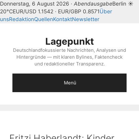
Donnerstag, 6 August 2026 ·
Abendausgabe
Berlin ☀
20°C
EUR/USD 1.1542 · EUR/GBP 0.8571
Über
uns
Redaktion
Quellen
Kontakt
Newsletter
Zum
Inhalt
Lagepunkt
springen
Deutschlandfokussierte Nachrichten, Analysen und
Hintergründe — mit klaren Bylines, Faktencheck
und redaktioneller Transparenz.
Menü
Fritzi Haberlandt: Kinder,