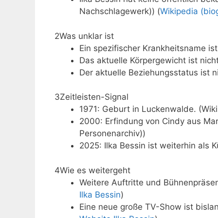
Nachschlagewerk)) (
Wikipedia (bi
2
Was unklar ist
Ein spezifischer Krankheitsname ist n
Das aktuelle Körpergewicht ist nicht
Der aktuelle Beziehungsstatus ist n
3
Zeitleisten-Signal
1971: Geburt in Luckenwalde. (Wik
2000: Erfindung von Cindy aus Mar
Personenarchiv))
2025: Ilka Bessin ist weiterhin als K
4
Wie es weitergeht
Weitere Auftritte und Bühnenpräsenz 
Ilka Bessin
)
Eine neue große TV-Show ist bislan