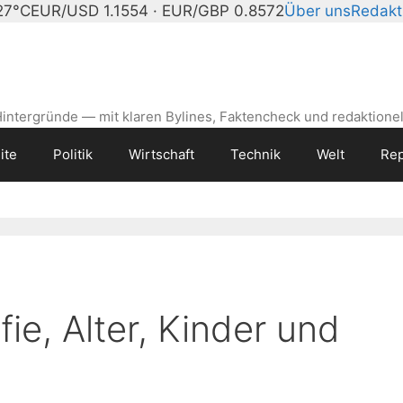
27°C
EUR/USD 1.1554 · EUR/GBP 0.8572
Über uns
Redakt
intergründe — mit klaren Bylines, Faktencheck und redaktionel
ite
Politik
Wirtschaft
Technik
Welt
Rep
fie, Alter, Kinder und