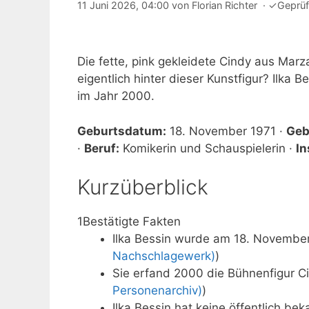
11 Juni 2026, 04:00
von
Florian Richter
·
✓
Geprüf
Die fette, pink gekleidete Cindy aus Marz
eigentlich hinter dieser Kunstfigur? Ilka Be
im Jahr 2000.
Geburtsdatum:
18. November 1971 ·
Geb
·
Beruf:
Komikerin und Schauspielerin ·
In
Kurzüberblick
1
Bestätigte Fakten
Ilka Bessin wurde am 18. November
Nachschlagewerk)
)
Sie erfand 2000 die Bühnenfigur C
Personenarchiv)
)
Ilka Bessin hat keine öffentlich be