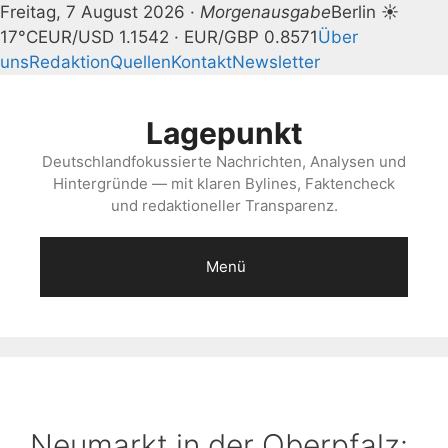
Freitag, 7 August 2026 ·
Morgenausgabe
Berlin ☀
17°C
EUR/USD 1.1542 · EUR/GBP 0.8571
Über
uns
Redaktion
Quellen
Kontakt
Newsletter
Zum
Inhalt
Lagepunkt
springen
Deutschlandfokussierte Nachrichten, Analysen und
Hintergründe — mit klaren Bylines, Faktencheck
und redaktioneller Transparenz.
Menü
Neumarkt in der Oberpfalz: