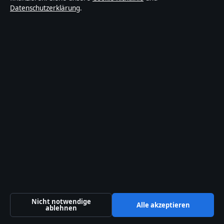
Datenschutzerklärung
.
Redaktionelle Richtlinien
Berichtigungspolitik
Barrierefreiheitserklärung
Datenschutzerklärung
Über Lagepunkt in Kürze
Lagepunkt ist ein unabhängiger digitaler
Nachrichtenanbieter mit Fokus auf Politik, Wirtschaft,
Technik und Gesellschaft in Deutschland. Jeder Artikel
trägt eine Byline, wird von einem Redakteur geprüft
und vor der Veröffentlichung faktengecheckt.
Nicht notwendige
Die Inhalte dienen ausschließlich der allgemeinen
Alle akzeptieren
ablehnen
Information. Allgemeine Anfragen:
info@lagepunkt.de
.