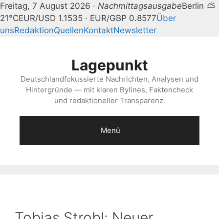
Freitag, 7 August 2026 ·
Nachmittagsausgabe
Berlin ⛅
21°C
EUR/USD 1.1535 · EUR/GBP 0.8577
Über
uns
Redaktion
Quellen
Kontakt
Newsletter
Zum
Inhalt
Lagepunkt
springen
Deutschlandfokussierte Nachrichten, Analysen und
Hintergründe — mit klaren Bylines, Faktencheck
und redaktioneller Transparenz.
Menü
Tobias Strobl: Neuer