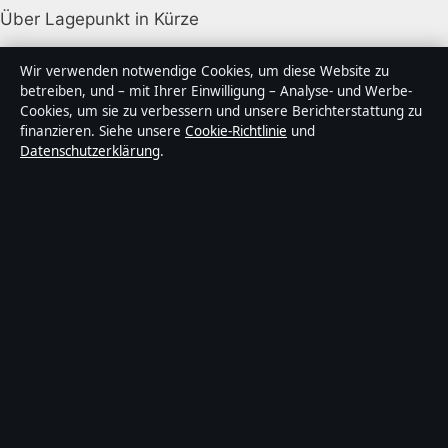
Über Lagepunkt in Kürze
Lagepunkt ist ein unabhängiger digitaler
Wir verwenden notwendige Cookies, um diese Website zu
Nachrichtenanbieter mit Fokus auf Politik, Wirtschaft,
betreiben, und – mit Ihrer Einwilligung – Analyse- und Werbe-
Cookies, um sie zu verbessern und unsere Berichterstattung zu
Technik und Gesellschaft in Deutschland. Jeder Artikel
finanzieren. Siehe unsere
Cookie-Richtlinie
und
trägt eine Byline, wird von einem Redakteur geprüft
Datenschutzerklärung
.
und vor der Veröffentlichung faktengecheckt.
Die Inhalte dienen ausschließlich der allgemeinen
Information. Allgemeine Anfragen:
info@lagepunkt.de
.
Berichtigungen:
corrections@lagepunkt.de
.
Herausgeber:
Lagepunkt Media Ltd., Valletta ·
Verantwortlicher Herausgeber:
Thomas Kuhn,
Chefredakteur · Malta Business Registry C 92009