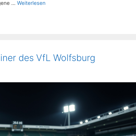
ugene …
Weiterlesen
ainer des VfL Wolfsburg