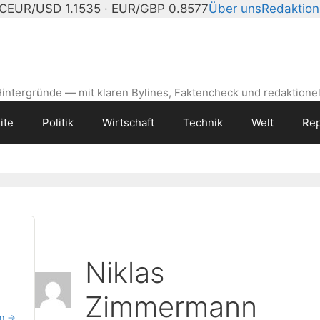
°C
EUR/USD 1.1535 · EUR/GBP 0.8577
Über uns
Redaktion
intergründe — mit klaren Bylines, Faktencheck und redaktionel
ite
Politik
Wirtschaft
Technik
Welt
Rep
Niklas
Zimmermann
en →