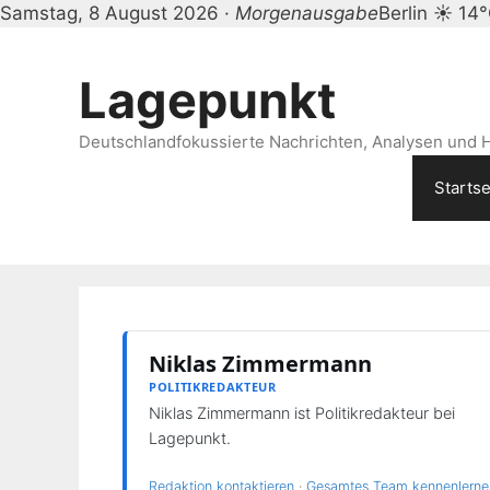
Samstag, 8 August 2026 ·
Morgenausgabe
Berlin ☀ 14
Zum
Inhalt
Lagepunkt
springen
Deutschlandfokussierte Nachrichten, Analysen und H
Startse
Niklas Zimmermann
POLITIKREDAKTEUR
Niklas Zimmermann ist Politikredakteur bei
Lagepunkt.
Redaktion kontaktieren
·
Gesamtes Team kennenlern