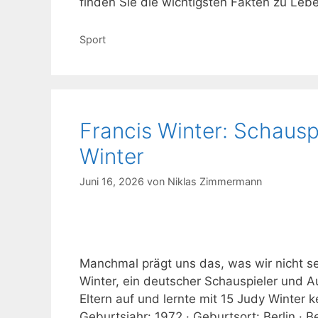
finden Sie die wichtigsten Fakten zu Leb
Kategorien
Sport
Francis Winter: Schausp
Winter
Juni 16, 2026
von
Niklas Zimmermann
Manchmal prägt uns das, was wir nicht sel
Winter, ein deutscher Schauspieler und A
Eltern auf und lernte mit 15 Judy Winter k
Geburtsjahr: 1972 · Geburtsort: Berlin · 