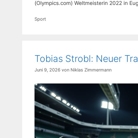
(Olympics.com) Weltmeisterin 2022 in E
Kategorien
Sport
Tobias Strobl: Neuer Tr
Juni 9, 2026
von
Niklas Zimmermann