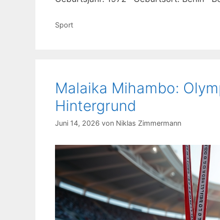
Kategorien
Sport
Malaika Mihambo: Olymp
Hintergrund
Juni 14, 2026
von
Niklas Zimmermann