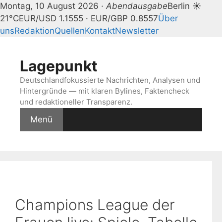
Montag, 10 August 2026 ·
Abendausgabe
Berlin ☀
21°C
EUR/USD 1.1555 · EUR/GBP 0.8557
Über
uns
Redaktion
Quellen
Kontakt
Newsletter
Zum
Inhalt
Lagepunkt
springen
Deutschlandfokussierte Nachrichten, Analysen und
Hintergründe — mit klaren Bylines, Faktencheck
und redaktioneller Transparenz.
Menü
Champions League der