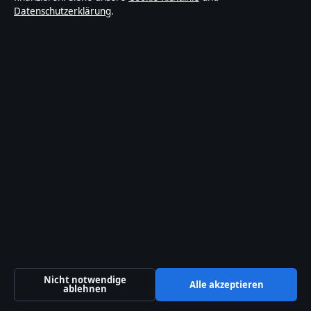
Datenschutzerklärung
.
Malta Business Registry: C 92009
Kontakt
Allgemein:
info@lagepunkt.de
Kontaktseite
Tipp senden
Über uns
Über uns
Redaktion
Nicht notwendige
Alle akzeptieren
ablehnen
Unsere Geschichte