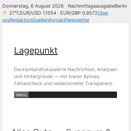
Donnerstag, 6 August 2026 ·
Nachmittagsausgabe
Berlin
27°C
EUR/USD 1.1554 · EUR/GBP 0.8572
Über
uns
Redaktion
Quellen
Kontakt
Newsletter
Zum
Inhalt
springen
Lagepunkt
Deutschlandfokussierte Nachrichten, Analysen
und Hintergründe — mit klaren Bylines,
Faktencheck und redaktioneller Transparenz.
Menü