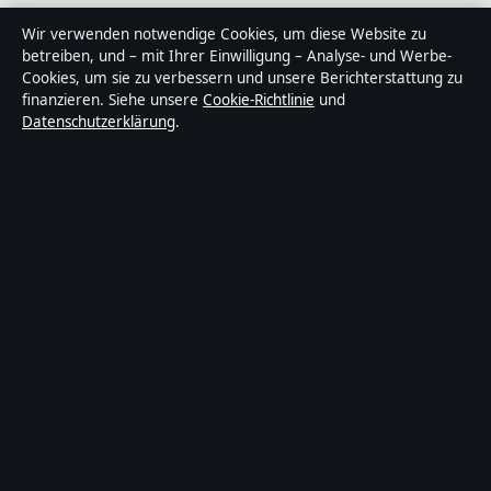
Über Lagepunkt in Kürze
Wir verwenden notwendige Cookies, um diese Website zu
betreiben, und – mit Ihrer Einwilligung – Analyse- und Werbe-
Lagepunkt ist ein unabhängiger digitaler
Cookies, um sie zu verbessern und unsere Berichterstattung zu
Nachrichtenanbieter mit Fokus auf Politik, Wirtschaft,
finanzieren. Siehe unsere
Cookie-Richtlinie
und
Datenschutzerklärung
.
Technik und Gesellschaft in Deutschland. Jeder Artikel
trägt eine Byline, wird von einem Redakteur geprüft und
vor der Veröffentlichung faktengecheckt.
Die Inhalte dienen ausschließlich der allgemeinen
Information. Allgemeine Anfragen:
info@lagepunkt.de
.
Berichtigungen:
corrections@lagepunkt.de
.
Herausgeber:
Lagepunkt Media Ltd., Valletta ·
Verantwortlicher Herausgeber:
Thomas Kuhn,
Chefredakteur · Malta Business Registry C 92009
© 2026 Lagepunkt · Lagepunkt Media Ltd. ·