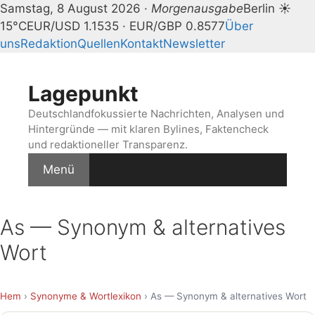
Samstag, 8 August 2026 ·
Morgenausgabe
Berlin ☀
15°C
EUR/USD 1.1535 · EUR/GBP 0.8577
Über
uns
Redaktion
Quellen
Kontakt
Newsletter
Zum
Inhalt
Lagepunkt
springen
Deutschlandfokussierte Nachrichten, Analysen und
Hintergründe — mit klaren Bylines, Faktencheck
und redaktioneller Transparenz.
Menü
As — Synonym & alternatives
Wort
Hem
›
Synonyme & Wortlexikon
› As — Synonym & alternatives Wort