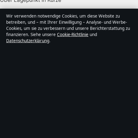
Lagepunkt ist ein unabhängiger digitaler
Wir verwenden notwendige Cookies, um diese Website zu
Nachrichtenanbieter mit Fokus auf Politik, Wirtschaft,
betreiben, und – mit Ihrer Einwilligung – Analyse- und Werbe-
Cookies, um sie zu verbessern und unsere Berichterstattung zu
Technik und Gesellschaft in Deutschland. Jeder Artikel
finanzieren. Siehe unsere
Cookie-Richtlinie
und
trägt eine Byline, wird von einem Redakteur geprüft
Datenschutzerklärung
.
und vor der Veröffentlichung faktengecheckt.
Die Inhalte dienen ausschließlich der allgemeinen
Information. Allgemeine Anfragen:
info@lagepunkt.de
.
Berichtigungen:
corrections@lagepunkt.de
.
Herausgeber:
Lagepunkt Media Ltd., Valletta ·
Verantwortlicher Herausgeber:
Thomas Kuhn,
Chefredakteur · Malta Business Registry C 92009
© 2026 Lagepunkt · Lagepunkt Media Ltd. ·