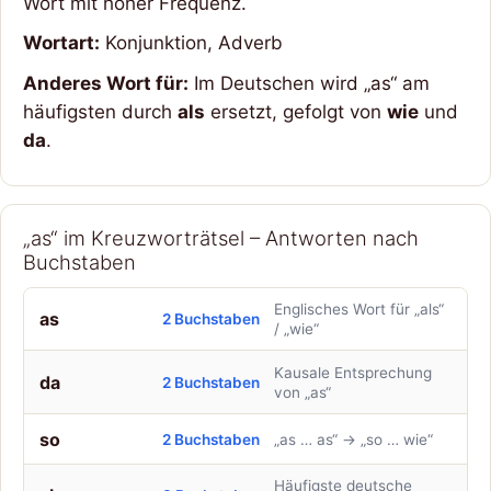
Wort mit hoher Frequenz.
Wortart:
Konjunktion, Adverb
Anderes Wort für:
Im Deutschen wird „as“ am
häufigsten durch
als
ersetzt, gefolgt von
wie
und
da
.
„as“ im Kreuzworträtsel – Antworten nach
Buchstaben
Englisches Wort für „als“
as
2 Buchstaben
/ „wie“
Kausale Entsprechung
da
2 Buchstaben
von „as“
so
2 Buchstaben
„as … as“ → „so … wie“
Häufigste deutsche