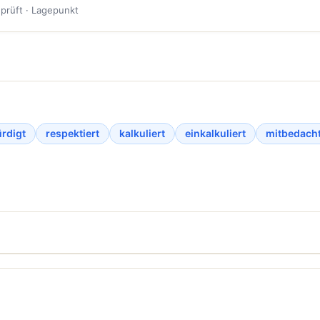
eprüft · Lagepunkt
rdigt
respektiert
kalkuliert
einkalkuliert
mitbedach