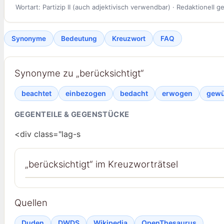
Wortart: Partizip II (auch adjektivisch verwendbar) · Redaktionell g
Synonyme
Bedeutung
Kreuzwort
FAQ
Synonyme zu „berücksichtigt“
beachtet
einbezogen
bedacht
erwogen
gewü
GEGENTEILE & GEGENSTÜCKE
<div class="lag-s
„berücksichtigt“ im Kreuzworträtsel
Quellen
Duden
DWDS
Wikipedia
OpenThesaurus