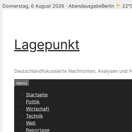
Donnerstag, 6 August 2026 ·
Abendausgabe
Berlin
22°
Zum
Inhalt
springen
Lagepunkt
Deutschlandfokussierte Nachrichten, Analysen und H
Menü
Startseite
Politik
Wirtschaft
Technik
Welt
Reportage