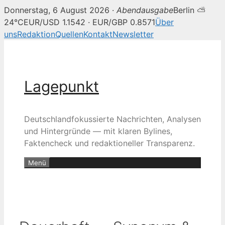
Donnerstag, 6 August 2026 ·
Abendausgabe
Berlin ⛅
24°C
EUR/USD 1.1542 · EUR/GBP 0.8571
Über
uns
Redaktion
Quellen
Kontakt
Newsletter
Zum
Inhalt
springen
Lagepunkt
Deutschlandfokussierte Nachrichten, Analysen
und Hintergründe — mit klaren Bylines,
Faktencheck und redaktioneller Transparenz.
Menü