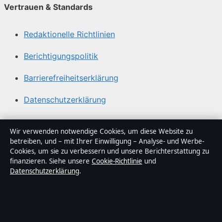
Vertrauen & Standards
Redaktionelle Richtlinien
Berichtigungspolitik
Barrierefreiheitserklärung
Datenschutzerklärung
Über Lagepunkt in Kürze
Wir verwenden notwendige Cookies, um diese Website zu
betreiben, und – mit Ihrer Einwilligung – Analyse- und Werbe-
Lagepunkt ist ein unabhängiger digitaler
Cookies, um sie zu verbessern und unsere Berichterstattung zu
Nachrichtenanbieter mit Fokus auf Politik, Wirtschaft,
finanzieren. Siehe unsere
Cookie-Richtlinie
und
Datenschutzerklärung
.
Technik und Gesellschaft in Deutschland. Jeder Artikel
trägt eine Byline, wird von einem Redakteur geprüft und
vor der Veröffentlichung faktengecheckt.
Die Inhalte dienen ausschließlich der allgemeinen