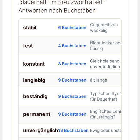
„dauerhaft“ im Kreuzworträtsel –
Antworten nach Buchstaben
Gegenteil von
stabil
6 Buchstaben
wackelig
Nicht locker oder
fest
4 Buchstaben
flüssig
Gleichbleibend,
konstant
8 Buchstaben
unveränderlich
langlebig
9 Buchstaben
ält lange
Typisches Synonym
beständig
9 Buchstaben
für Dauerhaft
Englisches Lehnwort
permanent
9 Buchstaben
für „ständig“
unvergänglich
13 Buchstaben
Ewig oder unsterblich