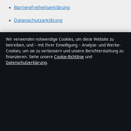
Barrierefreiheitserklärung
Datenschutzerklärung
Über Lagepunkt in Kürze
Wir verwenden notwendige Cookies, um diese Website zu
betreiben, und – mit Ihrer Einwilligung – Analyse- und Werbe-
Lagepunkt ist ein unabhängiger digitaler
Cookies, um sie zu verbessern und unsere Berichterstattung zu
Nachrichtenanbieter mit Fokus auf Politik, Wirtschaft,
finanzieren. Siehe unsere
Cookie-Richtlinie
und
Datenschutzerklärung
.
Technik und Gesellschaft in Deutschland. Jeder Artikel
trägt eine Byline, wird von einem Redakteur geprüft und
vor der Veröffentlichung faktengecheckt.
Die Inhalte dienen ausschließlich der allgemeinen
Information. Allgemeine Anfragen:
info@lagepunkt.de
.
Berichtigungen:
corrections@lagepunkt.de
.
Herausgeber:
Lagepunkt Media Ltd., Valletta ·