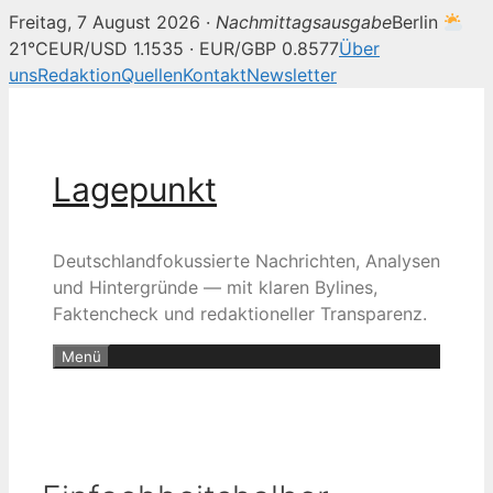
Freitag, 7 August 2026 ·
Nachmittagsausgabe
Berlin
21°C
EUR/USD 1.1535 · EUR/GBP 0.8577
Über
uns
Redaktion
Quellen
Kontakt
Newsletter
Zum
Inhalt
springen
Lagepunkt
Deutschlandfokussierte Nachrichten, Analysen
und Hintergründe — mit klaren Bylines,
Faktencheck und redaktioneller Transparenz.
Menü