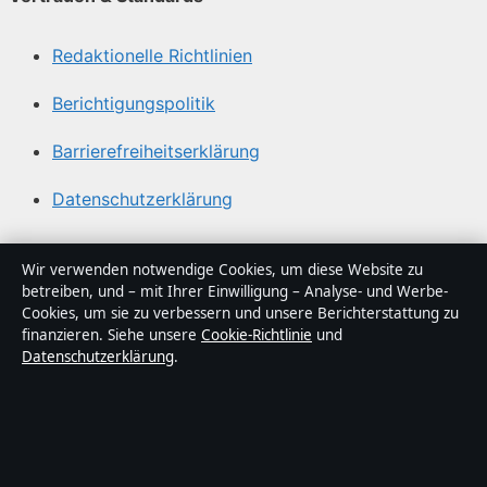
Redaktionelle Richtlinien
Berichtigungspolitik
Barrierefreiheitserklärung
Datenschutzerklärung
Über Lagepunkt in Kürze
Wir verwenden notwendige Cookies, um diese Website zu
betreiben, und – mit Ihrer Einwilligung – Analyse- und Werbe-
Lagepunkt ist ein unabhängiger digitaler
Cookies, um sie zu verbessern und unsere Berichterstattung zu
Nachrichtenanbieter mit Fokus auf Politik, Wirtschaft,
finanzieren. Siehe unsere
Cookie-Richtlinie
und
Datenschutzerklärung
.
Technik und Gesellschaft in Deutschland. Jeder Artikel
trägt eine Byline, wird von einem Redakteur geprüft und
vor der Veröffentlichung faktengecheckt.
Die Inhalte dienen ausschließlich der allgemeinen