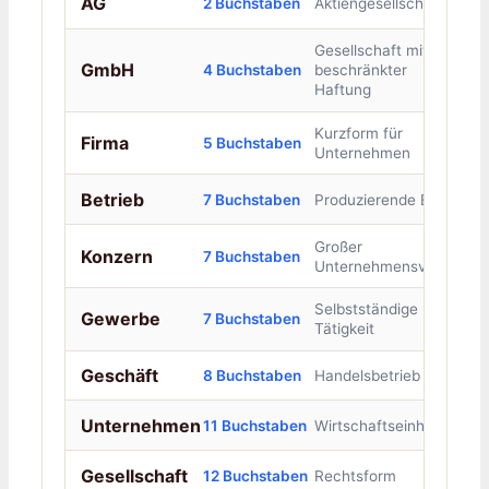
AG
2 Buchstaben
Aktiengesellschaft
Gesellschaft mit
GmbH
4 Buchstaben
beschränkter
Haftung
Kurzform für
Firma
5 Buchstaben
Unternehmen
Betrieb
7 Buchstaben
Produzierende Einheit
Großer
Konzern
7 Buchstaben
Unternehmensverbund
Selbstständige
Gewerbe
7 Buchstaben
Tätigkeit
Geschäft
8 Buchstaben
Handelsbetrieb
Unternehmen
11 Buchstaben
Wirtschaftseinheit
Gesellschaft
12 Buchstaben
Rechtsform