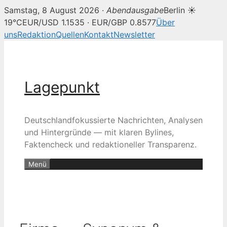
Samstag, 8 August 2026 ·
Abendausgabe
Berlin ☀
19°C
EUR/USD 1.1535 · EUR/GBP 0.8577
Über
uns
Redaktion
Quellen
Kontakt
Newsletter
Zum
Inhalt
springen
Lagepunkt
Deutschlandfokussierte Nachrichten, Analysen
und Hintergründe — mit klaren Bylines,
Faktencheck und redaktioneller Transparenz.
Menü