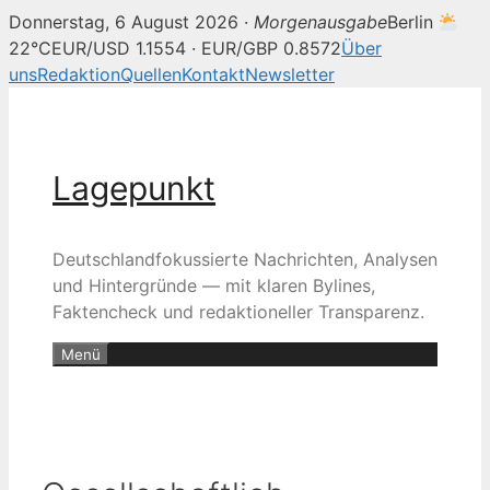
Donnerstag, 6 August 2026 ·
Morgenausgabe
Berlin
22°C
EUR/USD 1.1554 · EUR/GBP 0.8572
Über
uns
Redaktion
Quellen
Kontakt
Newsletter
Zum
Inhalt
springen
Lagepunkt
Deutschlandfokussierte Nachrichten, Analysen
und Hintergründe — mit klaren Bylines,
Faktencheck und redaktioneller Transparenz.
Menü