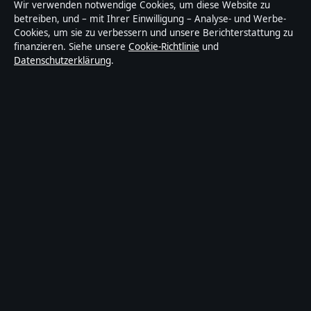
Lagepunkt ist ein unabhängiger digitaler
Wir verwenden notwendige Cookies, um diese Website zu
Nachrichtenanbieter mit Fokus auf Politik, Wirtschaft,
betreiben, und – mit Ihrer Einwilligung – Analyse- und Werbe-
Cookies, um sie zu verbessern und unsere Berichterstattung zu
Technik und Gesellschaft in Deutschland. Jeder Artikel
finanzieren. Siehe unsere
Cookie-Richtlinie
und
trägt eine Byline, wird von einem Redakteur geprüft
Datenschutzerklärung
.
und vor der Veröffentlichung faktengecheckt.
Die Inhalte dienen ausschließlich der allgemeinen
Information. Allgemeine Anfragen:
info@lagepunkt.de
.
Berichtigungen:
corrections@lagepunkt.de
.
Herausgeber:
Lagepunkt Media Ltd., Valletta ·
Verantwortlicher Herausgeber:
Thomas Kuhn,
Chefredakteur · Malta Business Registry C 92009
© 2026 Lagepunkt · Lagepunkt Media Ltd. ·
So prüfen wir unsere Berichterstattung
·
WorldRSS