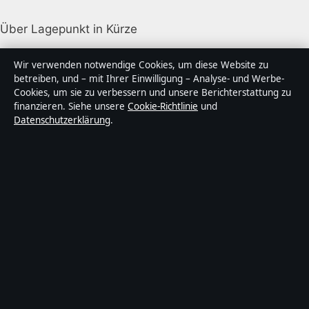
Über Lagepunkt in Kürze
Lagepunkt ist ein unabhängiger digitaler
Wir verwenden notwendige Cookies, um diese Website zu
Nachrichtenanbieter mit Fokus auf Politik, Wirtschaft,
betreiben, und – mit Ihrer Einwilligung – Analyse- und Werbe-
Cookies, um sie zu verbessern und unsere Berichterstattung zu
Technik und Gesellschaft in Deutschland. Jeder Artikel
finanzieren. Siehe unsere
Cookie-Richtlinie
und
trägt eine Byline, wird von einem Redakteur geprüft
Datenschutzerklärung
.
und vor der Veröffentlichung faktengecheckt.
Die Inhalte dienen ausschließlich der allgemeinen
Information. Allgemeine Anfragen:
info@lagepunkt.de
.
Berichtigungen:
corrections@lagepunkt.de
.
Herausgeber:
Lagepunkt Media Ltd., Valletta ·
Verantwortlicher Herausgeber:
Thomas Kuhn,
Chefredakteur · Malta Business Registry C 92009