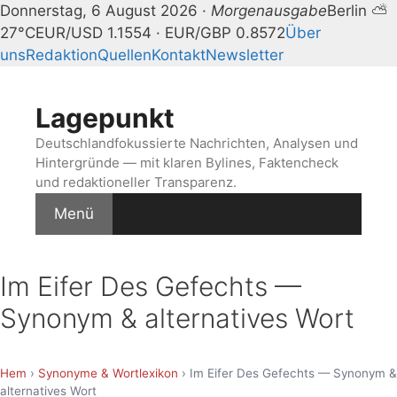
Donnerstag, 6 August 2026 ·
Morgenausgabe
Berlin ⛅
27°C
EUR/USD 1.1554 · EUR/GBP 0.8572
Über
uns
Redaktion
Quellen
Kontakt
Newsletter
Zum
Inhalt
Lagepunkt
springen
Deutschlandfokussierte Nachrichten, Analysen und
Hintergründe — mit klaren Bylines, Faktencheck
und redaktioneller Transparenz.
Menü
Im Eifer Des Gefechts —
Synonym & alternatives Wort
Hem
›
Synonyme & Wortlexikon
› Im Eifer Des Gefechts — Synonym &
alternatives Wort