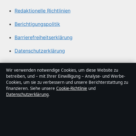
Redaktionelle Richtlinien
Berichtigungspolitik
Barrierefreiheitserklärung
Datenschutzerklärung
Über Lagepunkt in Kürze
Wir verwenden notwendige Cookies, um diese Website zu
betreiben, und – mit Ihrer Einwilligung – Analyse- und Werbe-
Lagepunkt ist ein unabhängiger digitaler
Cookies, um sie zu verbessern und unsere Berichterstattung zu
Nachrichtenanbieter mit Fokus auf Politik, Wirtschaft,
finanzieren. Siehe unsere
Cookie-Richtlinie
und
Datenschutzerklärung
.
Technik und Gesellschaft in Deutschland. Jeder Artikel
trägt eine Byline, wird von einem Redakteur geprüft und
vor der Veröffentlichung faktengecheckt.
Die Inhalte dienen ausschließlich der allgemeinen
Information. Allgemeine Anfragen:
info@lagepunkt.de
.