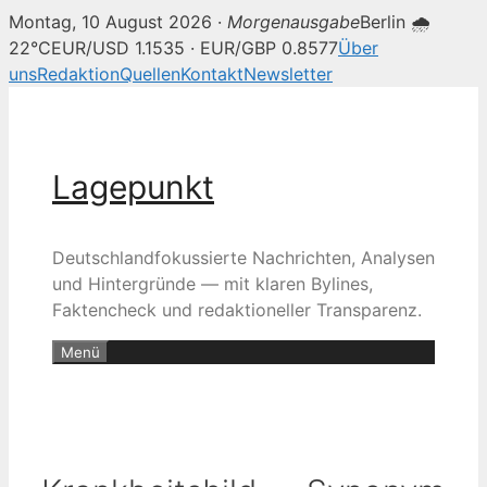
Montag, 10 August 2026 ·
Morgenausgabe
Berlin 🌧
22°C
EUR/USD 1.1535 · EUR/GBP 0.8577
Über
uns
Redaktion
Quellen
Kontakt
Newsletter
Zum
Inhalt
springen
Lagepunkt
Deutschlandfokussierte Nachrichten, Analysen
und Hintergründe — mit klaren Bylines,
Faktencheck und redaktioneller Transparenz.
Menü