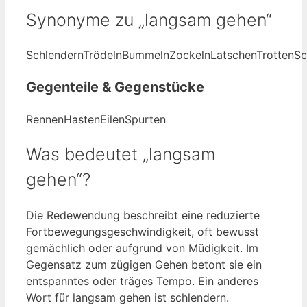
Synonyme zu „langsam gehen“
Schlendern
Trödeln
Bummeln
Zockeln
Latschen
Trotten
Sc
Gegenteile & Gegenstücke
Rennen
Hasten
Eilen
Spurten
Was bedeutet „langsam
gehen“?
Die Redewendung beschreibt eine reduzierte
Fortbewegungsgeschwindigkeit, oft bewusst
gemächlich oder aufgrund von Müdigkeit. Im
Gegensatz zum zügigen Gehen betont sie ein
entspanntes oder träges Tempo. Ein anderes
Wort für langsam gehen ist schlendern.