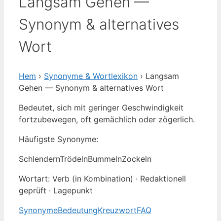
Langsam Gehen —
Synonym & alternatives
Wort
Hem
›
Synonyme & Wortlexikon
› Langsam
Gehen — Synonym & alternatives Wort
Bedeutet, sich mit geringer Geschwindigkeit
fortzubewegen, oft gemächlich oder zögerlich.
Häufigste Synonyme:
Schlendern
Trödeln
Bummeln
Zockeln
Wortart: Verb (in Kombination) · Redaktionell
geprüft · Lagepunkt
Synonyme
Bedeutung
Kreuzwort
FAQ