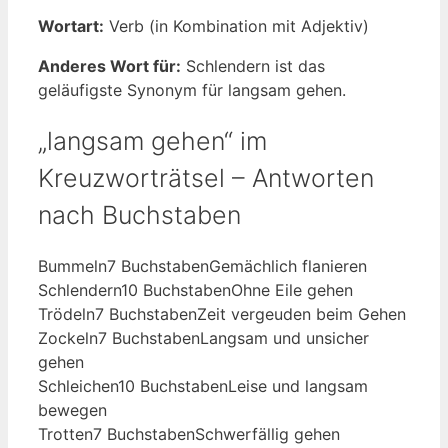
Wortart:
Verb (in Kombination mit Adjektiv)
Anderes Wort für:
Schlendern ist das
geläufigste Synonym für langsam gehen.
„langsam gehen“ im
Kreuzworträtsel – Antworten
nach Buchstaben
Bummeln
7 Buchstaben
Gemächlich flanieren
Schlendern
10 Buchstaben
Ohne Eile gehen
Trödeln
7 Buchstaben
Zeit vergeuden beim Gehen
Zockeln
7 Buchstaben
Langsam und unsicher
gehen
Schleichen
10 Buchstaben
Leise und langsam
bewegen
Trotten
7 Buchstaben
Schwerfällig gehen