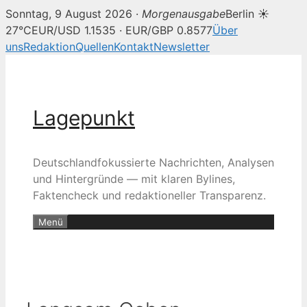
Sonntag, 9 August 2026 ·
Morgenausgabe
Berlin ☀
27°C
EUR/USD 1.1535 · EUR/GBP 0.8577
Über
uns
Redaktion
Quellen
Kontakt
Newsletter
Zum
Inhalt
springen
Lagepunkt
Deutschlandfokussierte Nachrichten, Analysen
und Hintergründe — mit klaren Bylines,
Faktencheck und redaktioneller Transparenz.
Menü