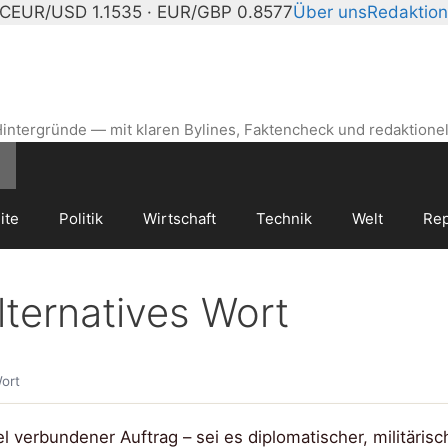
°C
EUR/USD 1.1535 · EUR/GBP 0.8577
Über uns
Redaktion
intergründe — mit klaren Bylines, Faktencheck und redaktionel
ite
Politik
Wirtschaft
Technik
Welt
Rep
ternatives Wort
ort
el verbundener Auftrag – sei es diplomatischer, militärisc