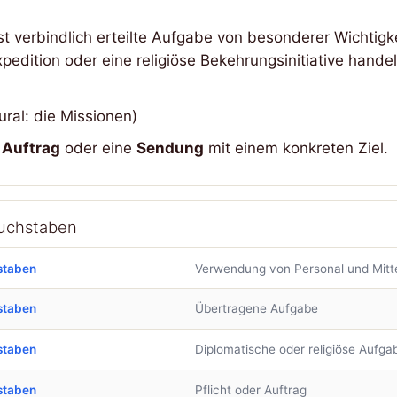
 verbindlich erteilte Aufgabe von besonderer Wichtigke
Expedition oder eine religiöse Bekehrungsinitiative hand
ural: die Missionen)
r
Auftrag
oder eine
Sendung
mit einem konkreten Ziel.
Buchstaben
staben
Verwendung von Personal und Mitt
staben
Übertragene Aufgabe
staben
Diplomatische oder religiöse Aufga
staben
Pflicht oder Auftrag