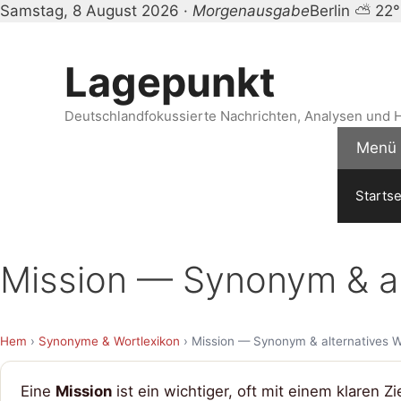
Samstag, 8 August 2026 ·
Morgenausgabe
Berlin ⛅ 22
Zum
Inhalt
Lagepunkt
springen
Deutschlandfokussierte Nachrichten, Analysen und H
Menü
Startse
Mission — Synonym & al
Hem
›
Synonyme & Wortlexikon
› Mission — Synonym & alternatives W
Eine
Mission
ist ein wichtiger, oft mit einem klaren Zi