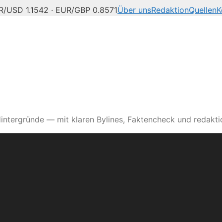
R/USD 1.1542 · EUR/GBP 0.8571
Über uns
Redaktion
Quellen
K
intergründe — mit klaren Bylines, Faktencheck und redaktio