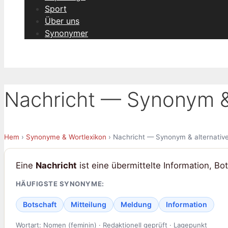
Sport
Über uns
Synonymer
Nachricht — Synonym & 
Hem
›
Synonyme & Wortlexikon
› Nachricht — Synonym & alternativ
Eine
Nachricht
ist eine übermittelte Information, Bot
HÄUFIGSTE SYNONYME:
Botschaft
Mitteilung
Meldung
Information
Wortart: Nomen (feminin) · Redaktionell geprüft · Lagepunkt