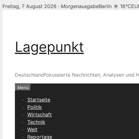
Freitag, 7 August 2026 ·
Morgenausgabe
Berlin ☀ 16°C
EU
Zum
Inhalt
springen
Lagepunkt
Deutschlandfokussierte Nachrichten, Analysen und H
Menü
Startseite
Politik
Wirtschaft
Technik
Welt
Reportage