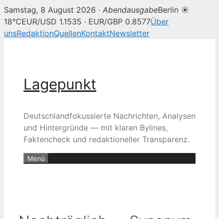
Samstag, 8 August 2026 ·
Abendausgabe
Berlin ☀
18°C
EUR/USD 1.1535 · EUR/GBP 0.8577
Über
uns
Redaktion
Quellen
Kontakt
Newsletter
Zum
Inhalt
springen
Lagepunkt
Deutschlandfokussierte Nachrichten, Analysen
und Hintergründe — mit klaren Bylines,
Faktencheck und redaktioneller Transparenz.
Menü