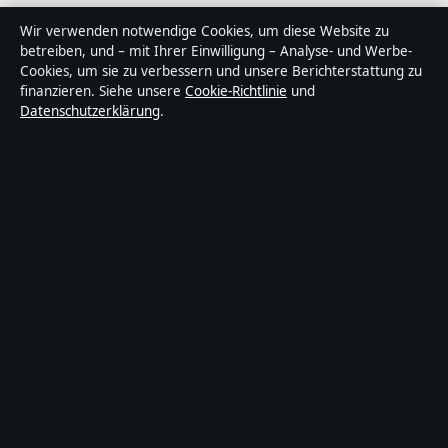
Über Lagepunkt in Kürze
Wir verwenden notwendige Cookies, um diese Website zu
betreiben, und – mit Ihrer Einwilligung – Analyse- und Werbe-
Lagepunkt ist ein unabhängiger digitaler
Cookies, um sie zu verbessern und unsere Berichterstattung zu
Nachrichtenanbieter mit Fokus auf Politik, Wirtschaft,
finanzieren. Siehe unsere
Cookie-Richtlinie
und
Datenschutzerklärung
.
Technik und Gesellschaft in Deutschland. Jeder Artikel
trägt eine Byline, wird von einem Redakteur geprüft und
vor der Veröffentlichung faktengecheckt.
Die Inhalte dienen ausschließlich der allgemeinen
Information. Allgemeine Anfragen:
info@lagepunkt.de
.
Berichtigungen:
corrections@lagepunkt.de
.
Herausgeber:
Lagepunkt Media Ltd., Valletta ·
Verantwortlicher Herausgeber:
Thomas Kuhn,
Chefredakteur · Malta Business Registry C 92009
© 2026 Lagepunkt · Lagepunkt Media Ltd. ·