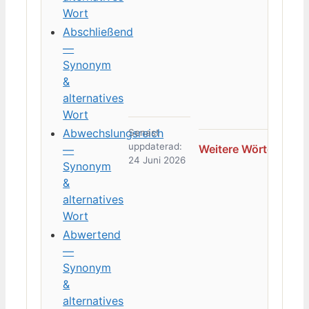
Wort
Abschließend
—
Synonym
&
alternatives
Wort
Abwechslungsreich
Senast
uppdaterad:
Weitere Wörter →
—
24 Juni 2026
Synonym
&
alternatives
Wort
Abwertend
—
Synonym
&
alternatives