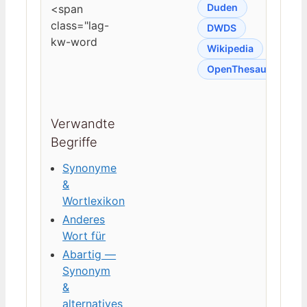
Duden
<span
class="lag-
DWDS
kw-word
Wikipedia
OpenThesaurus
Verwandte
Begriffe
Synonyme
&
Wortlexikon
Anderes
Wort für
Abartig —
Synonym
&
alternatives