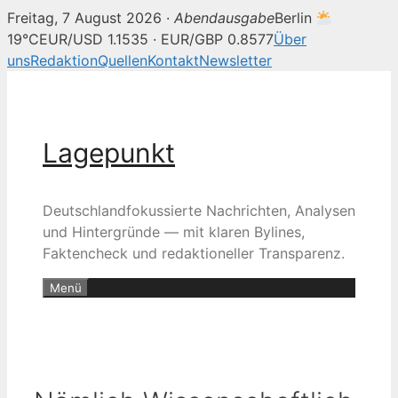
Freitag, 7 August 2026 ·
Abendausgabe
Berlin
19°C
EUR/USD 1.1535 · EUR/GBP 0.8577
Über
uns
Redaktion
Quellen
Kontakt
Newsletter
Zum
Inhalt
springen
Lagepunkt
Deutschlandfokussierte Nachrichten, Analysen
und Hintergründe — mit klaren Bylines,
Faktencheck und redaktioneller Transparenz.
Menü