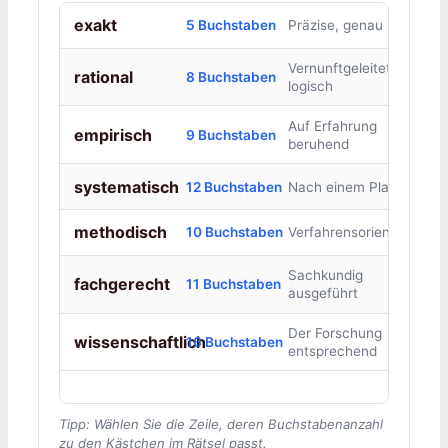
exakt
5 Buchstaben
Präzise, genau
Vernunftgeleitet,
rational
8 Buchstaben
logisch
Auf Erfahrung
empirisch
9 Buchstaben
beruhend
systematisch
12 Buchstaben
Nach einem Plan
methodisch
10 Buchstaben
Verfahrensorientiert
Sachkundig
fachgerecht
11 Buchstaben
ausgeführt
Der Forschung
wissenschaftlich
16 Buchstaben
entsprechend
Tipp: Wählen Sie die Zeile, deren Buchstabenanzahl
zu den Kästchen im Rätsel passt.