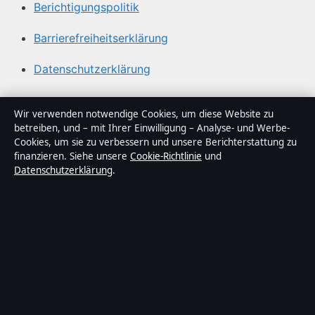
Berichtigungspolitik
Barrierefreiheitserklärung
Datenschutzerklärung
Über Lagepunkt in Kürze
Wir verwenden notwendige Cookies, um diese Website zu
betreiben, und – mit Ihrer Einwilligung – Analyse- und Werbe-
Lagepunkt ist ein unabhängiger digitaler
Cookies, um sie zu verbessern und unsere Berichterstattung zu
Nachrichtenanbieter mit Fokus auf Politik, Wirtschaft,
finanzieren. Siehe unsere
Cookie-Richtlinie
und
Datenschutzerklärung
.
Technik und Gesellschaft in Deutschland. Jeder Artikel
trägt eine Byline, wird von einem Redakteur geprüft und
vor der Veröffentlichung faktengecheckt.
Die Inhalte dienen ausschließlich der allgemeinen
Information. Allgemeine Anfragen:
info@lagepunkt.de
.
Berichtigungen:
corrections@lagepunkt.de
.