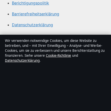
Berichtigungspolitik
Barrierefreiheitserklärung
Datenschutzerklärung
Über Lagepunkt in Kürze
Wir verwenden notwendige Cookies, um diese Website zu
betreiben, und – mit Ihrer Einwilligung – Analyse- und Werbe-
Lagepunkt ist ein unabhängiger digitaler
Cookies, um sie zu verbessern und unsere Berichterstattung zu
Nachrichtenanbieter mit Fokus auf Politik, Wirtschaft,
finanzieren. Siehe unsere
Cookie-Richtlinie
und
Datenschutzerklärung
.
Technik und Gesellschaft in Deutschland. Jeder Artikel
trägt eine Byline, wird von einem Redakteur geprüft und
vor der Veröffentlichung faktengecheckt.
Die Inhalte dienen ausschließlich der allgemeinen
Information. Allgemeine Anfragen:
info@lagepunkt.de
.
Berichtigungen:
corrections@lagepunkt.de
.