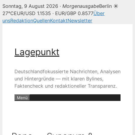
Sonntag, 9 August 2026 ·
Morgenausgabe
Berlin ☀
27°C
EUR/USD 1.1535 · EUR/GBP 0.8577
Über
uns
Redaktion
Quellen
Kontakt
Newsletter
Zum
Inhalt
springen
Lagepunkt
Deutschlandfokussierte Nachrichten, Analysen
und Hintergründe — mit klaren Bylines,
Faktencheck und redaktioneller Transparenz.
Menü