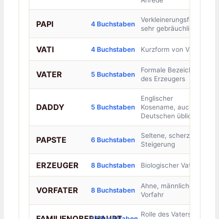
Verkleinerungsform,
PAPI
4 Buchstaben
sehr gebräuchlich
VATI
4 Buchstaben
Kurzform von Vater
Formale Bezeichnung
VATER
5 Buchstaben
des Erzeugers
Englischer
DADDY
5 Buchstaben
Kosename, auch im
Deutschen üblich
Seltene, scherzhafte
PAPSTE
6 Buchstaben
Steigerung
ERZEUGER
8 Buchstaben
Biologischer Vater
Ahne, männlicher
VORFATER
8 Buchstaben
Vorfahr
Rolle des Vaters in
FAMILIENOBERHAUPT
17 Buchstaben