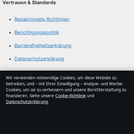
Vertrauen & Standards
Redaktionelle Richtlinien
Berichtigungspolitik
Barrierefreiheitserklärung
Datenschutzerklärung
Über Lagepunkt in Kürze
Wir verwenden notwendige Cookies, um diese Website zu
betreiben, und – mit Ihrer Einwilligung – Analyse- und Werbe-
Lagepunkt ist ein unabhängiger digitaler
Cookies, um sie zu verbessern und unsere Berichterstattung zu
Nachrichtenanbieter mit Fokus auf Politik, Wirtschaft,
finanzieren. Siehe unsere
Cookie-Richtlinie
und
Datenschutzerklärung
.
Technik und Gesellschaft in Deutschland. Jeder Artikel
trägt eine Byline, wird von einem Redakteur geprüft und
vor der Veröffentlichung faktengecheckt.
Die Inhalte dienen ausschließlich der allgemeinen