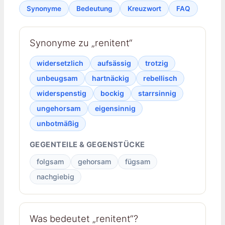
Synonyme
Bedeutung
Kreuzwort
FAQ
Synonyme zu „renitent“
widersetzlich
aufsässig
trotzig
unbeugsam
hartnäckig
rebellisch
widerspenstig
bockig
starrsinnig
ungehorsam
eigensinnig
unbotmäßig
GEGENTEILE & GEGENSTÜCKE
folgsam
gehorsam
fügsam
nachgiebig
Was bedeutet „renitent“?