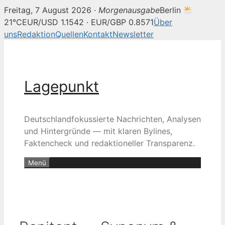
Freitag, 7 August 2026 ·
Morgenausgabe
Berlin
21°C
EUR/USD 1.1542 · EUR/GBP 0.8571
Über
uns
Redaktion
Quellen
Kontakt
Newsletter
Zum
Inhalt
springen
Lagepunkt
Deutschlandfokussierte Nachrichten, Analysen
und Hintergründe — mit klaren Bylines,
Faktencheck und redaktioneller Transparenz.
Menü