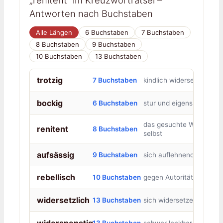
Antworten nach Buchstaben
Alle Längen
6 Buchstaben
7 Buchstaben
8 Buchstaben
9 Buchstaben
10 Buchstaben
13 Buchstaben
trotzig
7 Buchstaben
kindlich widersetzlich
bockig
6 Buchstaben
stur und eigensinnig
das gesuchte Wort
renitent
8 Buchstaben
selbst
aufsässig
9 Buchstaben
sich auflehnend
rebellisch
10 Buchstaben
gegen Autoritäten
widersetzlich
13 Buchstaben
sich widersetzend
widerspenstig
13 Buchstaben
schwer lenkbar