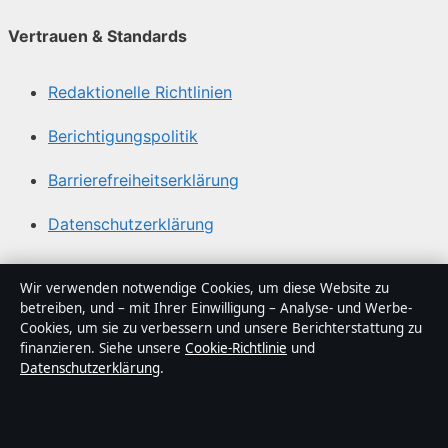
Vertrauen & Standards
Redaktionelle Richtlinien
Berichtigungspolitik
Barrierefreiheitserklärung
Datenschutzerklärung
Über Lagepunkt in Kürze
Wir verwenden notwendige Cookies, um diese Website zu
betreiben, und – mit Ihrer Einwilligung – Analyse- und Werbe-
Lagepunkt ist ein unabhängiger digitaler
Cookies, um sie zu verbessern und unsere Berichterstattung zu
Nachrichtenanbieter mit Fokus auf Politik, Wirtschaft,
finanzieren. Siehe unsere
Cookie-Richtlinie
und
Datenschutzerklärung
.
Technik und Gesellschaft in Deutschland. Jeder Artikel
trägt eine Byline, wird von einem Redakteur geprüft und
vor der Veröffentlichung faktengecheckt.