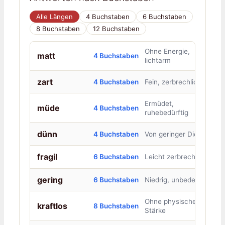
Alle Längen
4 Buchstaben
6 Buchstaben
8 Buchstaben
12 Buchstaben
Ohne Energie,
matt
4 Buchstaben
lichtarm
zart
4 Buchstaben
Fein, zerbrechlich
Ermüdet,
müde
4 Buchstaben
ruhebedürftig
dünn
4 Buchstaben
Von geringer Dicke
fragil
6 Buchstaben
Leicht zerbrechlich
gering
6 Buchstaben
Niedrig, unbedeutend
Ohne physische
kraftlos
8 Buchstaben
Stärke