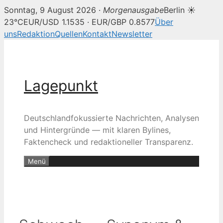
Sonntag, 9 August 2026 ·
Morgenausgabe
Berlin ☀
23°C
EUR/USD 1.1535 · EUR/GBP 0.8577
Über
uns
Redaktion
Quellen
Kontakt
Newsletter
Zum
Inhalt
springen
Lagepunkt
Deutschlandfokussierte Nachrichten, Analysen
und Hintergründe — mit klaren Bylines,
Faktencheck und redaktioneller Transparenz.
Menü