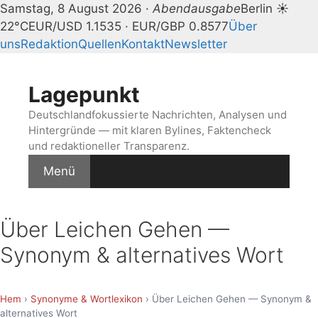
Samstag, 8 August 2026 ·
Abendausgabe
Berlin ☀
22°C
EUR/USD 1.1535 · EUR/GBP 0.8577
Über
uns
Redaktion
Quellen
Kontakt
Newsletter
Zum
Inhalt
Lagepunkt
springen
Deutschlandfokussierte Nachrichten, Analysen und
Hintergründe — mit klaren Bylines, Faktencheck
und redaktioneller Transparenz.
Menü
Über Leichen Gehen —
Synonym & alternatives Wort
Hem
›
Synonyme & Wortlexikon
› Über Leichen Gehen — Synonym &
alternatives Wort