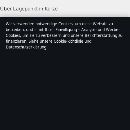
Über Lagepunkt in Kürze
Lagepunkt ist ein unabhängiger digitaler
Wir verwenden notwendige Cookies, um diese Website zu
Nachrichtenanbieter mit Fokus auf Politik, Wirtschaft,
betreiben, und – mit Ihrer Einwilligung – Analyse- und Werbe-
Cookies, um sie zu verbessern und unsere Berichterstattung zu
Technik und Gesellschaft in Deutschland. Jeder Artikel
finanzieren. Siehe unsere
Cookie-Richtlinie
und
trägt eine Byline, wird von einem Redakteur geprüft
Datenschutzerklärung
.
und vor der Veröffentlichung faktengecheckt.
Die Inhalte dienen ausschließlich der allgemeinen
Information. Allgemeine Anfragen:
info@lagepunkt.de
.
Berichtigungen:
corrections@lagepunkt.de
.
Herausgeber:
Lagepunkt Media Ltd., Valletta ·
Verantwortlicher Herausgeber:
Thomas Kuhn,
Chefredakteur · Malta Business Registry C 92009