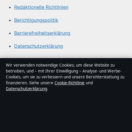
Redaktionelle Richtlinien
Berichtigungspolitik
Barrierefreiheitserklärung
Datenschutzerklärung
Über Lagepunkt in Kürze
Wir verwenden notwendige Cookies, um diese Website zu
betreiben, und – mit Ihrer Einwilligung – Analyse- und Werbe-
Lagepunkt ist ein unabhängiger digitaler
Cookies, um sie zu verbessern und unsere Berichterstattung zu
Nachrichtenanbieter mit Fokus auf Politik, Wirtschaft,
finanzieren. Siehe unsere
Cookie-Richtlinie
und
Datenschutzerklärung
.
Technik und Gesellschaft in Deutschland. Jeder Artikel
trägt eine Byline, wird von einem Redakteur geprüft und
vor der Veröffentlichung faktengecheckt.
Die Inhalte dienen ausschließlich der allgemeinen
Information. Allgemeine Anfragen:
info@lagepunkt.de
.