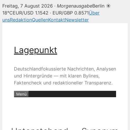
Freitag, 7 August 2026 ·
Morgenausgabe
Berlin ☀
18°C
EUR/USD 1.1542 · EUR/GBP 0.8571
Über
uns
Redaktion
Quellen
Kontakt
Newsletter
Zum
Inhalt
springen
Lagepunkt
Deutschlandfokussierte Nachrichten, Analysen
und Hintergründe — mit klaren Bylines,
Faktencheck und redaktioneller Transparenz.
Menü