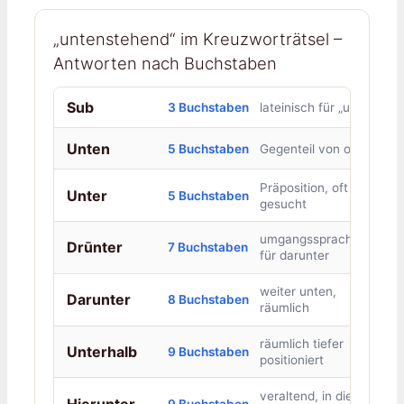
„untenstehend“ im Kreuzworträtsel –
Antworten nach Buchstaben
Sub
3 Buchstaben
lateinisch für „unter“
Unten
5 Buchstaben
Gegenteil von oben
Präposition, oft
Unter
5 Buchstaben
gesucht
umgangssprachlich
Drūnter
7 Buchstaben
für darunter
weiter unten,
Darunter
8 Buchstaben
räumlich
räumlich tiefer
Unterhalb
9 Buchstaben
positioniert
veraltend, in diesem
Hierunter
9 Buchstaben