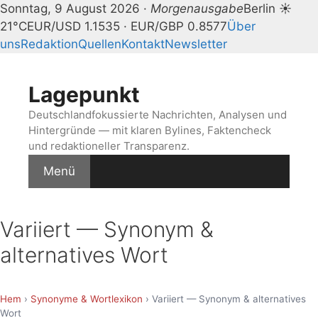
Sonntag, 9 August 2026 ·
Morgenausgabe
Berlin ☀
21°C
EUR/USD 1.1535 · EUR/GBP 0.8577
Über
uns
Redaktion
Quellen
Kontakt
Newsletter
Zum
Inhalt
Lagepunkt
springen
Deutschlandfokussierte Nachrichten, Analysen und
Hintergründe — mit klaren Bylines, Faktencheck
und redaktioneller Transparenz.
Menü
Variiert — Synonym &
alternatives Wort
Hem
›
Synonyme & Wortlexikon
› Variiert — Synonym & alternatives
Wort