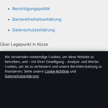
Berichtigungspolitik
Barrierefreiheitserklärung
Datenschutzerklärung
Über Lagepunkt in Kürze
Lagepunkt ist ein unabhängiger digitaler
Wir verwenden notwendige Cookies, um diese Website zu
Nachrichtenanbieter mit Fokus auf Politik, Wirtschaft,
betreiben, und – mit Ihrer Einwilligung – Analyse- und Werbe-
Cookies, um sie zu verbessern und unsere Berichterstattung zu
Technik und Gesellschaft in Deutschland. Jeder Artikel
finanzieren. Siehe unsere
Cookie-Richtlinie
und
trägt eine Byline, wird von einem Redakteur geprüft
Datenschutzerklärung
.
und vor der Veröffentlichung faktengecheckt.
Die Inhalte dienen ausschließlich der allgemeinen
Information. Allgemeine Anfragen:
info@lagepunkt.de
.