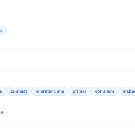
ls
s
zumeist
in erster Linie
primär
vor allem
insbe
et