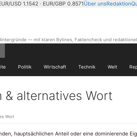
EUR/USD 1.1542 · EUR/GBP 0.8571
Über uns
Redaktion
Qu
intergründe — mit klaren Bylines, Faktencheck und redaktionel
ite
Politik
Wirtschaft
Technik
Welt
Rep
& alternatives Wort
es Wort
den, hauptsächlichen Anteil oder eine dominierende Ei