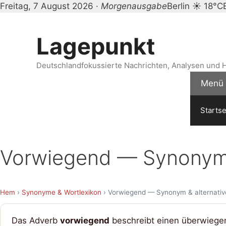
Freitag, 7 August 2026 ·
Morgenausgabe
Berlin ☀ 18°C
Zum
Inhalt
Lagepunkt
springen
Deutschlandfokussierte Nachrichten, Analysen und H
Menü
Startse
Vorwiegend — Synonym 
Hem
›
Synonyme & Wortlexikon
› Vorwiegend — Synonym & alternativ
Das Adverb
vorwiegend
beschreibt einen überwiegen