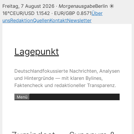
Freitag, 7 August 2026 ·
Morgenausgabe
Berlin ☀
16°C
EUR/USD 1.1542 · EUR/GBP 0.8571
Über
uns
Redaktion
Quellen
Kontakt
Newsletter
Zum
Inhalt
springen
Lagepunkt
Deutschlandfokussierte Nachrichten, Analysen
und Hintergründe — mit klaren Bylines,
Faktencheck und redaktioneller Transparenz.
Menü