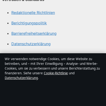
Redaktionelle Richtlinien
Berichtigungspolitik
Barrierefreiheitserklärung
Datenschutzerklärung
Über Lagepunkt in Kürze
Wir verwenden notwendige Cookies, um diese Website zu
betreiben, und – mit Ihrer Einwilligung – Analyse- und Werbe-
Lagepunkt ist ein unabhängiger digitaler
Cookies, um sie zu verbessern und unsere Berichterstattung zu
Nachrichtenanbieter mit Fokus auf Politik, Wirtschaft,
finanzieren. Siehe unsere
Cookie-Richtlinie
und
Datenschutzerklärung
.
Technik und Gesellschaft in Deutschland. Jeder Artikel
trägt eine Byline, wird von einem Redakteur geprüft und
vor der Veröffentlichung faktengecheckt.
Die Inhalte dienen ausschließlich der allgemeinen