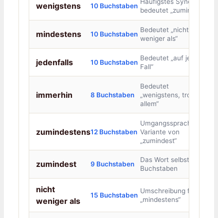
Häufigstes Synonym,
wenigstens
10 Buchstaben
bedeutet „zumindest“
Bedeutet „nicht
mindestens
10 Buchstaben
weniger als“
Bedeutet „auf jeden
jedenfalls
10 Buchstaben
Fall“
Bedeutet
immerhin
8 Buchstaben
„wenigstens, trotz
allem“
Umgangssprachliche
zumindestens
12 Buchstaben
Variante von
„zumindest“
Das Wort selbst, 9
zumindest
9 Buchstaben
Buchstaben
nicht
Umschreibung für
15 Buchstaben
„mindestens“
weniger als