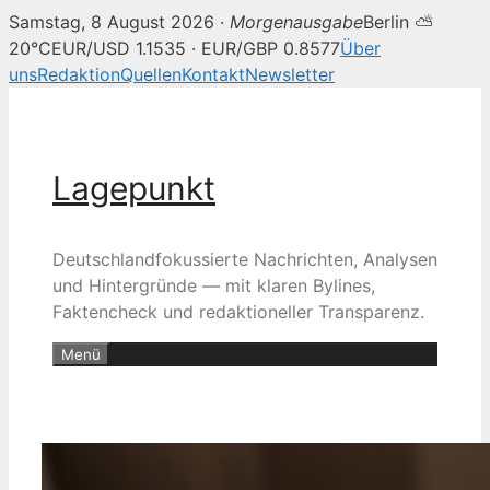
Samstag, 8 August 2026 ·
Morgenausgabe
Berlin ⛅
20°C
EUR/USD 1.1535 · EUR/GBP 0.8577
Über
uns
Redaktion
Quellen
Kontakt
Newsletter
Zum
Inhalt
springen
Lagepunkt
Deutschlandfokussierte Nachrichten, Analysen
und Hintergründe — mit klaren Bylines,
Faktencheck und redaktioneller Transparenz.
Menü