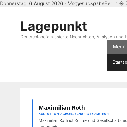
Donnerstag, 6 August 2026 ·
Morgenausgabe
Berlin ☀ 
Zum
Inhalt
Lagepunkt
springen
Deutschlandfokussierte Nachrichten, Analysen und H
Menü
Startse
Maximilian Roth
KULTUR- UND GESELLSCHAFTSREDAKTEUR
Maximilian Roth ist Kultur- und Gesellschaftsre