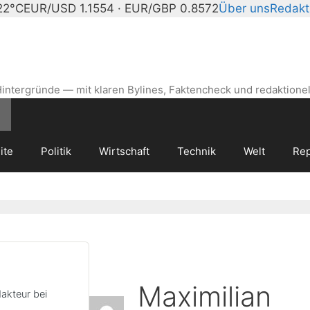
22°C
EUR/USD 1.1554 · EUR/GBP 0.8572
Über uns
Redakt
intergründe — mit klaren Bylines, Faktencheck und redaktionel
ite
Politik
Wirtschaft
Technik
Welt
Rep
Maximilian
dakteur bei