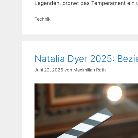
Legenden, ordnet das Temperament ein u
Kategorien
Technik
Natalia Dyer 2025: Bezi
Juni 22, 2026
von
Maximilian Roth