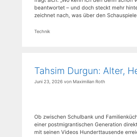
fragt sich: „Wo kenn ich den denn schon w
beantwortet – und doch steckt mehr hint
zeichnet nach, was über den Schauspiel
Kategorien
Technik
Tahsim Durgun: Alter, 
Juni 23, 2026
von
Maximilian Roth
Ob zwischen Schulbank und Familienküche
einer postmigrantischen Generation dire
mit seinen Videos Hunderttausende erreich