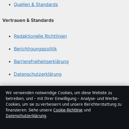
Quellen & Standards
Vertrauen & Standards
Redaktionelle Richtlinien
Berichtigungspolitik
Barrierefreiheitserklärung
Datenschutzerklärung
Über Lagepunkt in Kürze
Wir verwenden notwendige Cookies, um diese Website zu
betreiben, und – mit Ihrer Einwilligung – Analyse- und Werbe-
Lagepunkt ist ein unabhängiger digitaler
Cookies, um sie zu verbessern und unsere Berichterstattung zu
Nachrichtenanbieter mit Fokus auf Politik, Wirtschaft,
finanzieren. Siehe unsere
Cookie-Richtlinie
und
Datenschutzerklärung
.
Technik und Gesellschaft in Deutschland. Jeder Artikel
trägt eine Byline, wird von einem Redakteur geprüft und