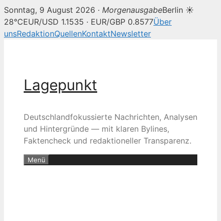
Sonntag, 9 August 2026 ·
Morgenausgabe
Berlin ☀
28°C
EUR/USD 1.1535 · EUR/GBP 0.8577
Über
uns
Redaktion
Quellen
Kontakt
Newsletter
Zum
Inhalt
springen
Lagepunkt
Deutschlandfokussierte Nachrichten, Analysen
und Hintergründe — mit klaren Bylines,
Faktencheck und redaktioneller Transparenz.
Menü