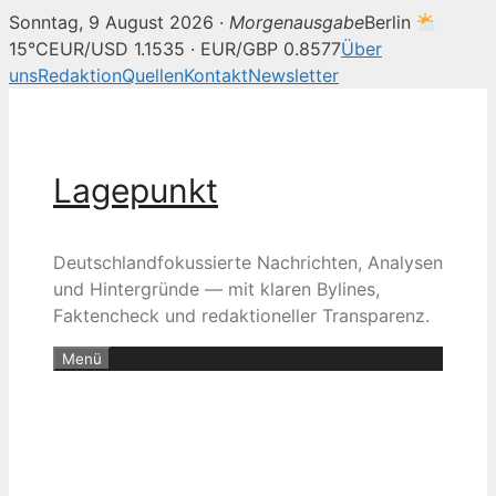
Sonntag, 9 August 2026 ·
Morgenausgabe
Berlin
15°C
EUR/USD 1.1535 · EUR/GBP 0.8577
Über
uns
Redaktion
Quellen
Kontakt
Newsletter
Zum
Inhalt
springen
Lagepunkt
Deutschlandfokussierte Nachrichten, Analysen
und Hintergründe — mit klaren Bylines,
Faktencheck und redaktioneller Transparenz.
Menü