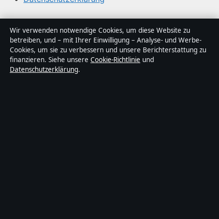
Über Lagepunkt in Kürze
Wir verwenden notwendige Cookies, um diese Website zu
betreiben, und – mit Ihrer Einwilligung – Analyse- und Werbe-
Lagepunkt ist ein unabhängiger digitaler
Cookies, um sie zu verbessern und unsere Berichterstattung zu
Nachrichtenanbieter mit Fokus auf Politik, Wirtschaft,
finanzieren. Siehe unsere
Cookie-Richtlinie
und
Datenschutzerklärung
.
Technik und Gesellschaft in Deutschland. Jeder Artikel
trägt eine Byline, wird von einem Redakteur geprüft und
vor der Veröffentlichung faktengecheckt.
Die Inhalte dienen ausschließlich der allgemeinen
Information. Allgemeine Anfragen:
info@lagepunkt.de
.
Berichtigungen:
corrections@lagepunkt.de
.
Herausgeber:
Lagepunkt Media Ltd., Valletta ·
Verantwortlicher Herausgeber:
Thomas Kuhn,
Chefredakteur · Malta Business Registry C 92009