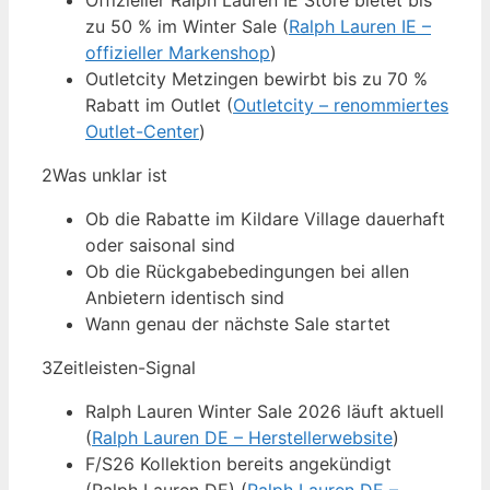
Offizieller Ralph Lauren IE Store bietet bis
zu 50 % im Winter Sale (
Ralph Lauren IE –
offizieller Markenshop
)
Outletcity Metzingen bewirbt bis zu 70 %
Rabatt im Outlet (
Outletcity – renommiertes
Outlet-Center
)
2
Was unklar ist
Ob die Rabatte im Kildare Village dauerhaft
oder saisonal sind
Ob die Rückgabebedingungen bei allen
Anbietern identisch sind
Wann genau der nächste Sale startet
3
Zeitleisten-Signal
Ralph Lauren Winter Sale 2026 läuft aktuell
(
Ralph Lauren DE – Herstellerwebsite
)
F/S26 Kollektion bereits angekündigt