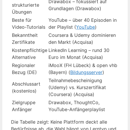
Drawabox – fokussiert auf
strukturierte
Grundlagen (Drawabox)
Übungen
Beste für
YouTube – über 40 Episoden in
Video-Tutorials
der Playlist (
YouTube
)
Bekanntheit
Coursera & Udemy dominieren
Zertifikate
den Markt (Acquisa)
Kostenpflichtige
LinkedIn Learning – rund 30
Alternative
Euro im Monat (Acquisa)
Regionaler
iMooX (FH Lübeck) & open vhb
Bezug (DE)
(Bayern) (
Bildungsserver
)
Teilnahmebescheinigung
Abschlussart
(Udemy) vs. Kurszertifikat
(kostenlos)
(Coursera) (Acquisa)
Zielgruppe
Drawabox, ThoughtCo,
Anfänger
YouTube-Anfängerplaylist
Die Tabelle zeigt: Keine Plattform deckt alle
Bedürfnisse ab, die Wahl hängt von Lerntyp und