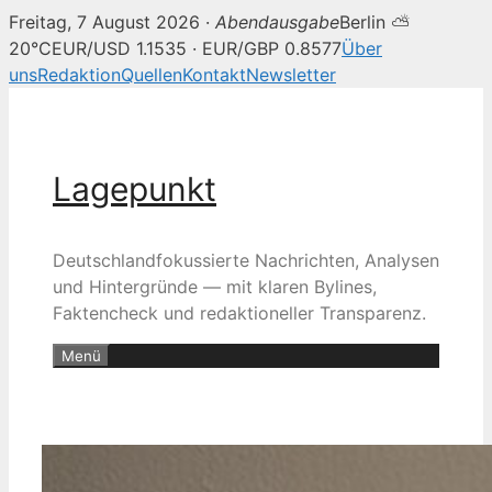
Freitag, 7 August 2026 ·
Abendausgabe
Berlin ⛅
20°C
EUR/USD 1.1535 · EUR/GBP 0.8577
Über
uns
Redaktion
Quellen
Kontakt
Newsletter
Zum
Inhalt
springen
Lagepunkt
Deutschlandfokussierte Nachrichten, Analysen
und Hintergründe — mit klaren Bylines,
Faktencheck und redaktioneller Transparenz.
Menü