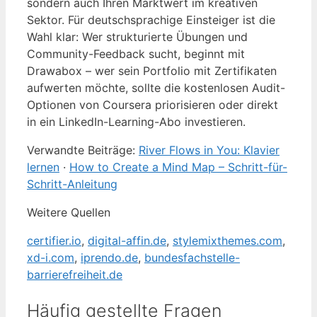
sondern auch Ihren Marktwert im kreativen
Sektor. Für deutschsprachige Einsteiger ist die
Wahl klar: Wer strukturierte Übungen und
Community-Feedback sucht, beginnt mit
Drawabox – wer sein Portfolio mit Zertifikaten
aufwerten möchte, sollte die kostenlosen Audit-
Optionen von Coursera priorisieren oder direkt
in ein LinkedIn-Learning-Abo investieren.
Verwandte Beiträge:
River Flows in You: Klavier
lernen
·
How to Create a Mind Map – Schritt-für-
Schritt-Anleitung
Weitere Quellen
certifier.io
,
digital-affin.de
,
stylemixthemes.com
,
xd-i.com
,
iprendo.de
,
bundesfachstelle-
barrierefreiheit.de
Häufig gestellte Fragen