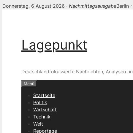
Donnerstag, 6 August 2026 ·
Nachmittagsausgabe
Berlin
Zum
Inhalt
springen
Lagepunkt
Deutschlandfokussierte Nachrichten, Analysen un
Menü
Startseite
Politik
Wirtschaft
Technik
Welt
Reportage