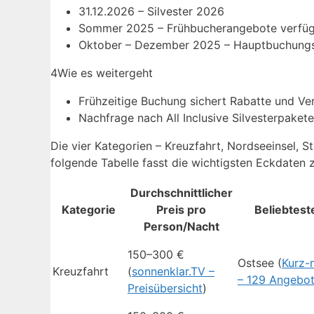
31.12.2026
– Silvester 2026
Sommer 2025 – Frühbucherangebote verfü
Oktober – Dezember 2025 – Hauptbuchungsz
4
Wie es weitergeht
Frühzeitige Buchung sichert Rabatte und Ver
Nachfrage nach All Inclusive Silvesterpaketen
Die vier Kategorien – Kreuzfahrt, Nordseeinsel, S
folgende Tabelle fasst die wichtigsten Eckdaten
Durchschnittlicher
Kategorie
Preis pro
Beliebtest
Person/Nacht
150–300 €
Ostsee (
Kurz-
Kreuzfahrt
(
sonnenklar.TV –
– 129 Angebo
Preisübersicht
)