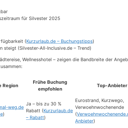
gbar
eitraum für Silvester 2025
fügbarkeit (
Kurzurlaub.de – Buchungstipps
)
 steigt (Silvester-All-Inclusive.de – Trend)
tädtereise, Wellnesshotel – zeigen die Bandbreite der Angeb
 zusammen:
Frühe Buchung
e Region
Top-Anbieter
empfohlen
Eurostrand, Kurzwego,
Ja – bis zu 30 %
mal-weg.de
Verwoehnwochenende
Rabatt (
Kurzurlaub.de
te
)
(
Verwoehnwochenende.
– Rabatt
)
Anbieter
)