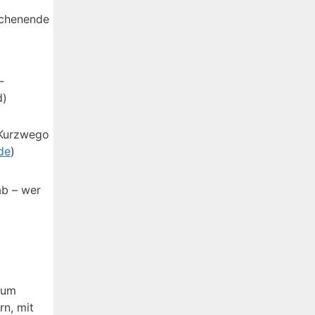
chenende
-
d)
Kurzwego
de
)
ab – wer
zum
rn, mit