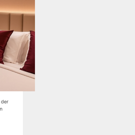
 der
in