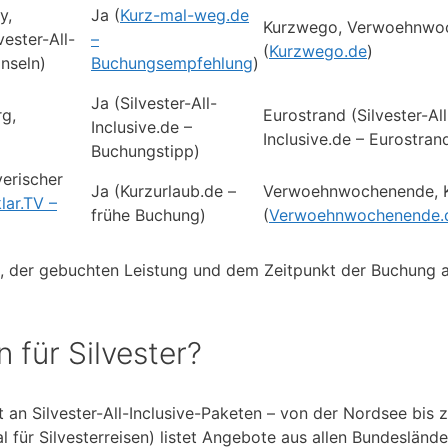
y,
Ja (
Kurz-mal-weg.de
Kurzwego, Verwoehnwo
ester-All-
–
(
Kurzwego.de
)
Inseln)
Buchungsempfehlung
)
Ja (Silvester-All-
rg,
Eurostrand (Silvester-All
Inclusive.de –
Inclusive.de – Eurostran
Buchungstipp)
yerischer
Ja (Kurzurlaub.de –
Verwoehnwochenende, 
lar.TV –
frühe Buchung)
(
Verwoehnwochenende.
on, der gebuchten Leistung und dem Zeitpunkt der Buchung 
 für Silvester?
t an Silvester-All-Inclusive-Paketen – von der Nordsee bis 
al für Silvesterreisen) listet Angebote aus allen Bundeslände