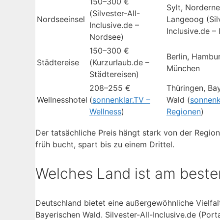
150–300 €
Sylt, Norderne
(Silvester-All-
Nordseeinsel
Langeoog (Silv
Inclusive.de –
Inclusive.de – 
Nordsee)
150–300 €
Berlin, Hambu
Städtereise
(Kurzurlaub.de –
München
Städtereisen)
208–255 €
Thüringen, Ba
Wellnesshotel
(
sonnenklar.TV –
Wald (
sonnenk
Wellness
)
Regionen
)
Der tatsächliche Preis hängt stark von der Regi
früh bucht, spart bis zu einem Drittel.
Welches Land ist am besten
Deutschland bietet eine außergewöhnliche Vielfal
Bayerischen Wald. Silvester-All-Inclusive.de (Port