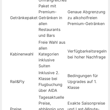
Paket mit
Premium-
Genaue Abgrenzung
Getränkepaket
Getränken in
zu alkoholfreien
allen
Premium-Getränken
Restaurants
und Bars
Freie Wahl aus
allen
Verfügbarkeitsregeln
Kabinenwahl
Kategorien
bei hoher Nachfrage
inklusive
Suiten
Inklusive 2.
Bedingungen für
Klasse bei
Rail&Fly
Upgrades auf 1.
Flugbuchung
Klasse
über AIDA
Tagesaktuelle
Preise,
Exakte Saisonpreise
Preise
abhängig von
und Last-Minute-