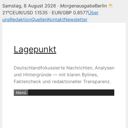
Samstag, 8 August 2026 ·
Morgenausgabe
Berlin
21°C
EUR/USD 1.1535 · EUR/GBP 0.8577
Über
uns
Redaktion
Quellen
Kontakt
Newsletter
Zum
Inhalt
springen
Lagepunkt
Deutschlandfokussierte Nachrichten, Analysen
und Hintergründe — mit klaren Bylines,
Faktencheck und redaktioneller Transparenz.
Menü