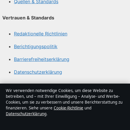
Quellen & Standards
Vertrauen & Standards
Redaktionelle Richtlinien
Berichtigungspolitik
Barrierefreiheitserklärung
Datenschutzerklärung
Über Lagepunkt in Kürze
Wir verwenden notwendige Cookies, um diese Website zu
betreiben, und – mit Ihrer Einwilligung – Analyse- und Werbe-
Lagepunkt ist ein unabhängiger digitaler
Cookies, um sie zu verbessern und unsere Berichterstattung zu
Nachrichtenanbieter mit Fokus auf Politik, Wirtschaft,
finanzieren. Siehe unsere
Cookie-Richtlinie
und
Datenschutzerklärung
.
Technik und Gesellschaft in Deutschland. Jeder Artikel
trägt eine Byline, wird von einem Redakteur geprüft und
vor der Veröffentlichung faktengecheckt.