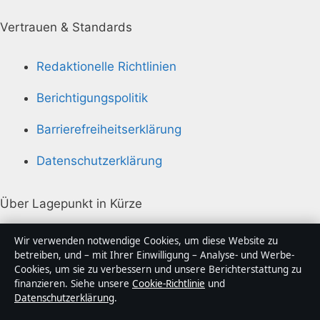
Vertrauen & Standards
Redaktionelle Richtlinien
Berichtigungspolitik
Barrierefreiheitserklärung
Datenschutzerklärung
Über Lagepunkt in Kürze
Lagepunkt ist ein unabhängiger digitaler
Wir verwenden notwendige Cookies, um diese Website zu
Nachrichtenanbieter mit Fokus auf Politik, Wirtschaft,
betreiben, und – mit Ihrer Einwilligung – Analyse- und Werbe-
Cookies, um sie zu verbessern und unsere Berichterstattung zu
Technik und Gesellschaft in Deutschland. Jeder Artikel
finanzieren. Siehe unsere
Cookie-Richtlinie
und
trägt eine Byline, wird von einem Redakteur geprüft
Datenschutzerklärung
.
und vor der Veröffentlichung faktengecheckt.