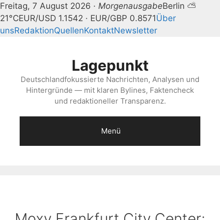
Freitag, 7 August 2026 ·
Morgenausgabe
Berlin ⛅
21°C
EUR/USD 1.1542 · EUR/GBP 0.8571
Über
uns
Redaktion
Quellen
Kontakt
Newsletter
Zum
Inhalt
Lagepunkt
springen
Deutschlandfokussierte Nachrichten, Analysen und
Hintergründe — mit klaren Bylines, Faktencheck
und redaktioneller Transparenz.
Menü
Moxy Frankfurt City Center: