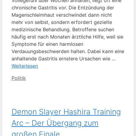
Völlegefühl über Wochen anhalten, liegt oft eine
chronische Gastritis vor. Die Entzündung der
Magenschleimhaut verschwindet dann nicht
mehr von selbst, sondern erfordert gezielte
medizinische Behandlung. Betroffene suchen
häufig erst nach Monaten ärztliche Hilfe, weil sie
Symptome für einen harmlosen
Verdauungsbeschwerden halten. Dabei kann eine
anhaltende Gastritis ernstere Ursachen wie …
Weiterlesen
Kategorien
Politik
Demon Slayer Hashira Training
Arc – Der Übergang zum
großen Finale