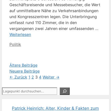
Geschäftsreisende und Messebesucher, die Wert
auf unmittelbare Nähe zu Verkehrsanbindungen
und Kongresszentren legen. Die Unterbringung
umfasst rund 110 Zimmer, die in den
vergangenen zwei Jahren einer umfassenden …
Weiterlesen
Kategorien
Politik
Ältere Beiträge
Neuere Beiträge
Seite
Seite
Seite
Seite
←
Zurück
1
2
3
4
Weiter
→
Suchen
Patrick Heinrich: Alter, Kinder & Fakten zum