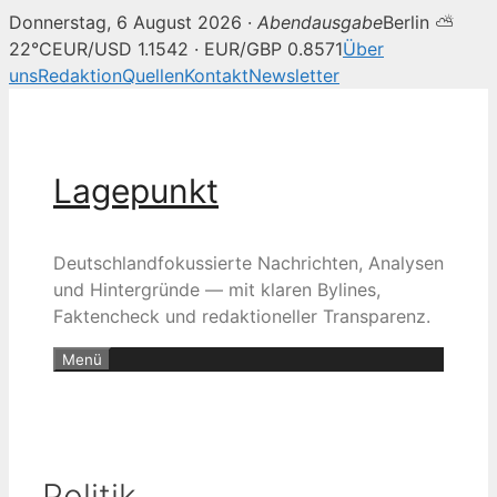
Donnerstag, 6 August 2026 ·
Abendausgabe
Berlin ⛅
22°C
EUR/USD 1.1542 · EUR/GBP 0.8571
Über
uns
Redaktion
Quellen
Kontakt
Newsletter
Zum
Inhalt
springen
Lagepunkt
Deutschlandfokussierte Nachrichten, Analysen
und Hintergründe — mit klaren Bylines,
Faktencheck und redaktioneller Transparenz.
Menü
Politik